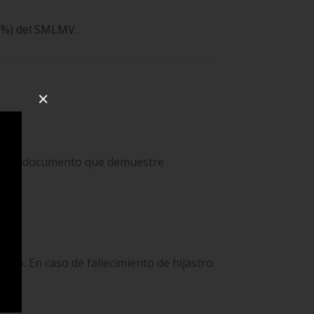
60%) del SMLMV.
×
er otro documento que demuestre
sco. En caso de fallecimiento de hijastro