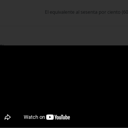
El equivalente al sesenta por ciento (
e:
io, partida de matrimonio, declaración extrajuicio o cualqui
o (del hijo) o cualquier otro documento que demuestre parente
ión extrajuicio.