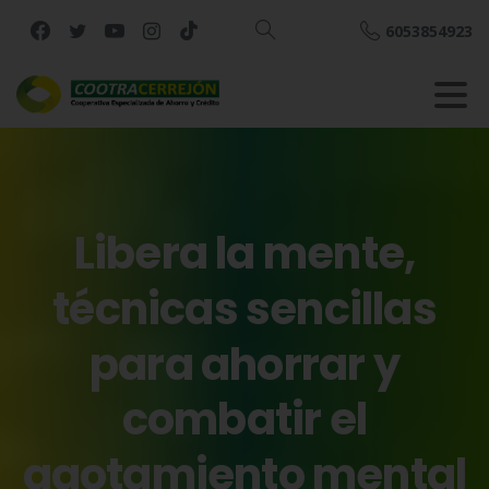
6053854923
Buscar
Libera
la
mente,
técnicas
sencillas
para
ahorrar
y
combatir
el
agotamiento
mental