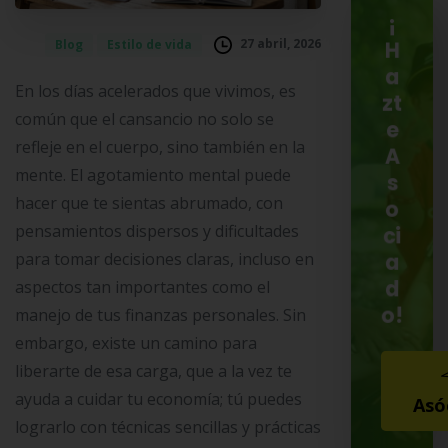
¡
27 abril, 2026
Blog
Estilo de vida
H
a
En los días acelerados que vivimos, es
zt
común que el cansancio no solo se
e
refleje en el cuerpo, sino también en la
A
mente. El agotamiento mental puede
s
hacer que te sientas abrumado, con
o
pensamientos dispersos y dificultades
ci
para tomar decisiones claras, incluso en
a
d
aspectos tan importantes como el
o!
manejo de tus finanzas personales. Sin
embargo, existe un camino para
liberarte de esa carga, que a la vez te
ayuda a cuidar tu economía; tú puedes
Asó
lograrlo con técnicas sencillas y prácticas