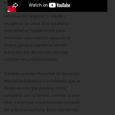
que muchas veces te saturan y llenan de
tensiones. Al liberar esa sobrecarga de
información, aligeras tu mente y
recuperas la calma. Este equilibrio
emocional es fundamental para
mantener una relación sana con el
dinero, porque cuando te sientes
tranquilo, tus decisiones son más
conscientes y responsables.
También puedes fomentar tu bienestar
mental dedicándote a actividades que te
llenen de energía positiva, como
compartir con la familia, caminar al aire
libre o expresar tus emociones a través
del arte o la escritura. Estos momentos