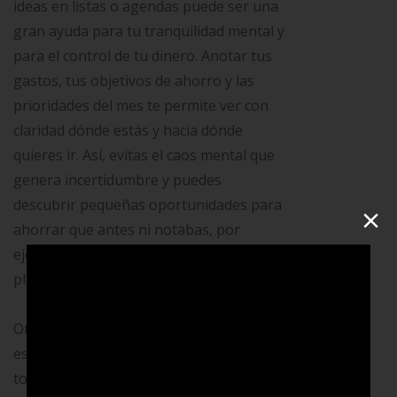
ideas en listas o agendas puede ser una
gran ayuda para tu tranquilidad mental y
para el control de tu dinero. Anotar tus
gastos, tus objetivos de ahorro y las
prioridades del mes te permite ver con
claridad dónde estás y hacia dónde
quieres ir. Así, evitas el caos mental que
genera incertidumbre y puedes
descubrir pequeñas oportunidades para
×
ahorrar que antes ni notabas, por
ejemplo, reducir gastos innecesarios o
planificar mejor tus compras.
Otra práctica importante es crear
espacios de tiempo para la desconexión
total, alejándote de pantallas y noticias