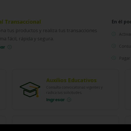
al Transaccional
En él po
na tus productos y realiza tus transacciones
Activa
ma fácil, rápida y segura.
Consul
sar
Pagar 
Auxilios Educativos
Consulta convocatorias vigentes y
radica tus solicitudes.
Ingresar
PQRS