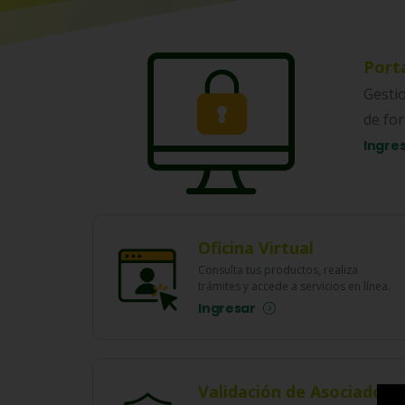
Port
Gestio
de for
Ingre
Oficina Virtual
Consulta tus productos, realiza
trámites y accede a servicios en línea.
Ingresar
Validación de Asociado