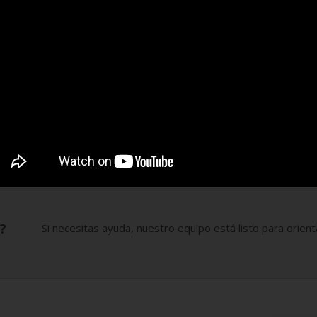
Radica tus peticiones, quejas,
reclamos y sugerencias.
Ingresar
Acompañamiento
Te guiamos paso a paso para que
realices tus trámites sin complicaciones.
?
Si necesitas ayuda, nuestro equipo está listo para orien