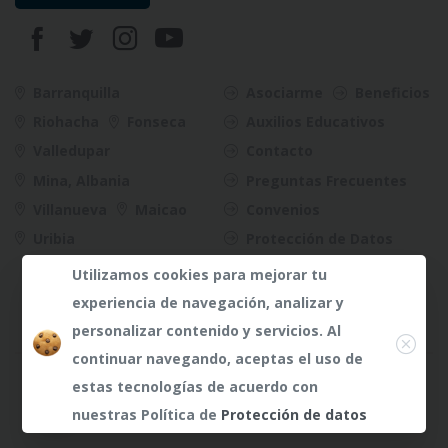
Barranquilla
Asociarme
Beneficios
Riohacha
Fonseca
Auxilios Educativos
Valledupar
Contacto
Mina, Albania
Preguntas Frecuentes
Villanueva
Maicao
Convenios
Uribia
Protección de Datos
Riesgos
Utilizamos cookies para mejorar tu
experiencia de navegación, analizar y
Close
personalizar contenido y servicios. Al
continuar navegando, aceptas el uso de
¿Dudas?
Any te
estas tecnologías de acuerdo con
atenderá
nuestras Política de
Protección de datos