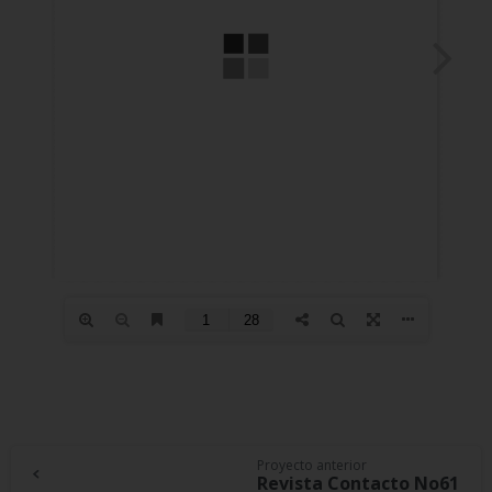
×
Continue
Proyecto anterior
Revista Contacto No61