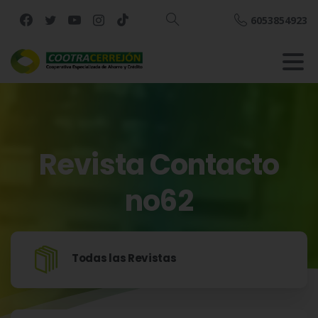
6053854923
Buscar
Revista
Contacto
no62
Inicio
2024
Revista Contacto no62
Todas las Revistas