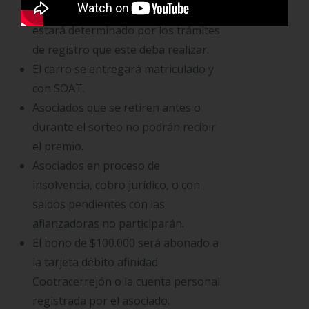
sorteo, y el tiempo de entrega
estará determinado por los trámites
de registro que este deba realizar.
El carro se entregará matriculado y
con SOAT.
Asociados que se retiren antes o
durante el sorteo no podrán recibir
el premio.
Asociados en proceso de
insolvencia, cobro jurídico, o con
saldos pendientes con las
afianzadoras no participarán.
El bono de $100.000 será abonado a
la tarjeta débito afinidad
Cootracerrejón o la cuenta personal
registrada por el asociado.