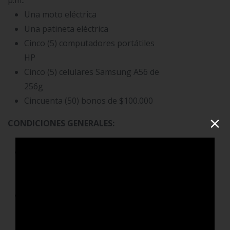
p.m.:
Una moto eléctrica
Una patineta eléctrica
Cinco (5) computadores portátiles
HP
Cinco (5) celulares Samsung A56 de
256g
Cincuenta (50) bonos de $100.000
×
CONDICIONES GENERALES:
Cada asociado podrá ganar un (1)
carro eléctrico y un (1) premio
adicional.
La entrega y el color del vehículo se
definirán según la disponibilidad del
concesionario al momento del