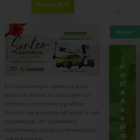
Sorteo 2025
Buscar para:
¡
H
a
zt
En Cootracerrejón creemos que los
e
lazos más fuertes se construyen con
A
confianza, compromiso y gratitud.
s
Por eso, hoy queremos agradecer a cada
o
asociado que, con su fidelidad y
ci
cumplimiento, ha sido parte esencial de
a
nuestra historia.