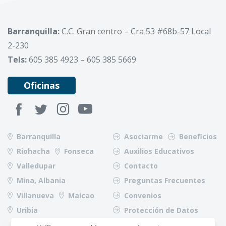
Barranquilla:
C.C. Gran centro – Cra 53 #68b-57 Local
2-230
Tels:
605 385 4923 – 605 385 5669
Oficinas
Barranquilla
Asociarme
Beneficios
Riohacha
Fonseca
Auxilios Educativos
Valledupar
Contacto
Mina, Albania
Preguntas Frecuentes
Villanueva
Maicao
Convenios
Uribia
Protección de Datos
Riesgos