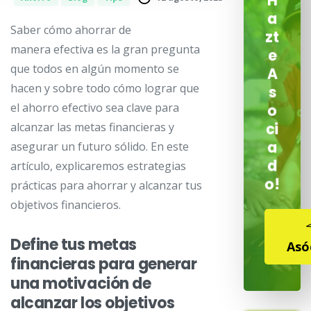
H
a
Saber cómo ahorrar de
zt
manera efectiva es la gran pregunta
e
que todos en algún momento se
A
hacen y sobre todo cómo lograr que
s
el ahorro efectivo sea clave para
o
ci
alcanzar las metas financieras y
a
asegurar un futuro sólido. En este
d
artículo, explicaremos estrategias
o!
prácticas para ahorrar y alcanzar tus
objetivos financieros.
Define tus metas
Asó
financieras para generar
una motivación de
alcanzar los objetivos