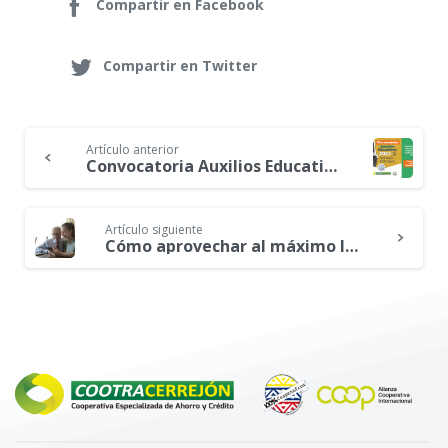
Compartir en Facebook
Compartir en Twitter
Artículo anterior
Continue
Convocatoria Auxilios Educativos 2023-2
Reading
Artículo siguiente
Cómo aprovechar al máximo las tasas de interés en nuestros servicios de ahorro en Cootracerrejón