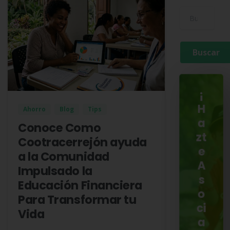
Buscar para:
¡
H
Ahorro
Blog
Tips
a
Conoce Como
zt
Cootracerrejón ayuda
e
a la Comunidad
A
Impulsado la
s
Educación Financiera
o
Para Transformar tu
ci
Vida
a