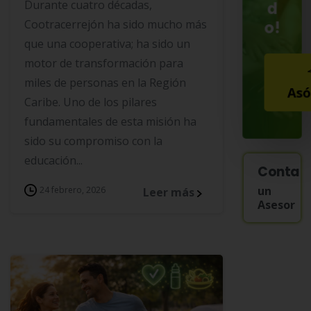
Durante cuatro décadas,
d
o!
Cootracerrejón ha sido mucho más
que una cooperativa; ha sido un
motor de transformación para
miles de personas en la Región
Asó
Caribe. Uno de los pilares
fundamentales de esta misión ha
sido su compromiso con la
educación...
Contac
un
24 febrero, 2026
Leer más
Asesor