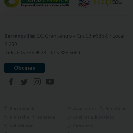
Barranquilla:
C.C. Gran centro – Cra 53 #68b-57 Local
2-230
Tels:
605 385 4923 – 605 385 5669
Oficinas
Barranquilla
Asociarme
Beneficios
Riohacha
Fonseca
Auxilios Educativos
Valledupar
Contacto