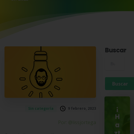
Buscar
Buscar para:
¡
9 febrero, 2023
Sin categoría
H
Por: @lissjortega
a
zt