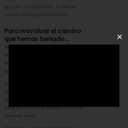
que ver con el corazón, lo sabrás
cuando lo hayas encontrado.»
Para reevaluar el camino
×
que hemos tomado…
Por la mañana cuando te levantes y
te mires en el espejo pregúntate «si
hoy fuera mi último día ¿me gustaría
hacer lo que estoy haciendo?»
En otras palabras, Jobs nos invita a
mirarnos al espejo y pensar en nuestra
mortalidad, como ese hecho inamovible
para aprovechar el tiempo mientras
estamos vivos.