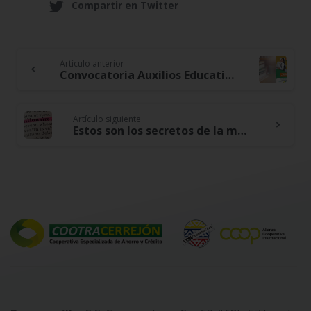
Compartir en Twitter
Artículo anterior
Continue
Convocatoria Auxilios Educativos 2023 – Conoce los requisitos y cómo acceder
Reading
Artículo siguiente
Estos son los secretos de la mente millonaria – Test a partir del libro de T. Harv Heker