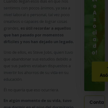
Cuando llegan esos días en que nos
e
sentimos con pocos ánimos, ya sea a
A
nivel laboral o personal, tal vez poco
s
creativos o capaces de lograr cosas
o
grandes,
es útil recordar a aquellos
ci
que han pasado por momentos
a
difíciles y nos han dejado un legado.
d
o!
Uno de ellos, es Steve Jobs, quien tuvo
que abandonar sus estudios debido a
que sus padres estaban dispuestos a
invertir los ahorros de su vida en su
Asó
educación.
Él no quería que eso ocurriera.
En algún momento de su vida, tuvo
Contac
que dormir en el piso del dormitorio