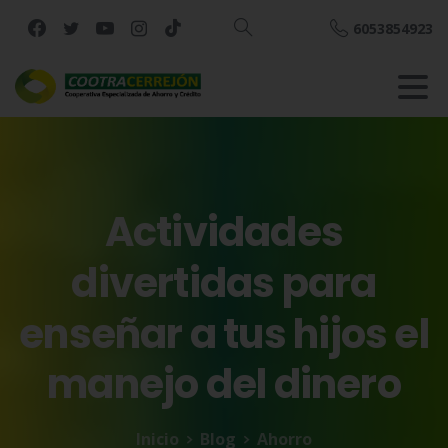
6053854923
Buscar
Actividades
divertidas
para
enseñar
a
tus
hijos
el
manejo
del
dinero
Inicio
Blog
Ahorro