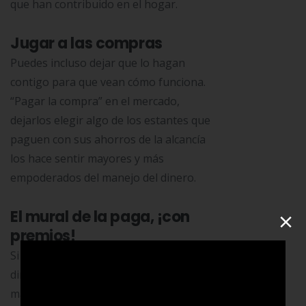
que han contribuido en el hogar.
Jugar a las compras
Puedes incluso dejar que lo hagan
contigo para que vean cómo funciona.
“Pagar la compra” en el mercado,
dejarlos elegir algo de los estantes que
paguen con sus ahorros de la alcancía
los hace sentir mayores y más
empoderados del manejo del dinero.
×
El mural de la paga, ¡con
premios!
Si ya empezaste a dar una cantidad de
dinero semanal a tus hijos, para hacerlo
más divertido, creando un mural de la