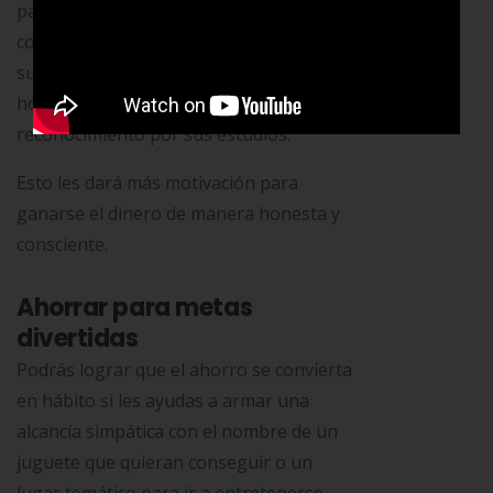
paga y los “bonos ganados” por
colaboración en labores de hogar, hacer
sus tareas sin ayuda, levantarse a la
hora acordada o ganar un
reconocimiento por sus estudios.
Esto les dará más motivación para
ganarse el dinero de manera honesta y
consciente.
Ahorrar para metas
divertidas
Podrás lograr que el ahorro se convierta
en hábito si les ayudas a armar una
alcancía simpática con el nombre de un
juguete que quieran conseguir o un