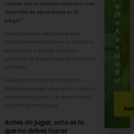
¿Sabías que el método natural (y más
a
divertido) de aprendizaje es el
zt
juego?
e
A
Como padres es necesario que se
s
transmitan enseñanzas en la vida diaria
o
para acercar a los más pequeños
ci
conceptos de finanzas que servirán para
a
su futuro.
d
o!
Ya que es tan importante crear un
hábito que puedan adoptar poco a poco,
mediante los juegos y de manera visual,
aprenderán más rápido.
Asó
Antes de jugar, esto es lo
que no debes hacer