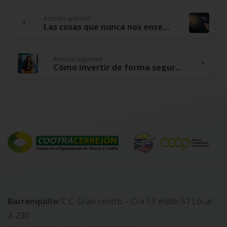
Artículo anterior
Continue
Las cosas que nunca nos enseñaron sobre el dinero
Reading
Artículo siguiente
Cómo invertir de forma segura y sin riesgos para tu futuro
Barranquilla:
C.C. Gran centro – Cra 53 #68b-57 Local
2-230