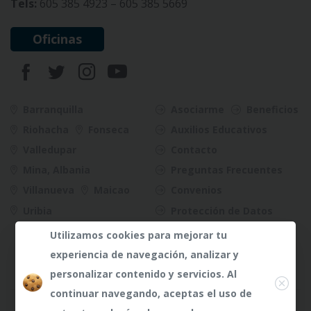
Tels:
605 385 4923 – 605 385 5669
Oficinas
Barranquilla
Asociarme
Beneficios
Riohacha
Fonseca
Auxilios Educativos
Valledupar
Contacto
Mina, Albania
Preguntas Frecuentes
Villanueva
Maicao
Convenios
Uribia
Protección de Datos
Riesgos
Utilizamos cookies para mejorar tu
experiencia de navegación, analizar y
Close
personalizar contenido y servicios. Al
continuar navegando, aceptas el uso de
¿Dudas?
¿Dudas?
Any te
Any te