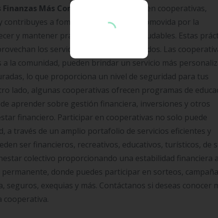
 Finanzas Más Confiables
Al participar en cooperativas,
y contribuyes a fomentar una cultura promovida por la
cer y mantener prácticas financieras saludables. Estas prác
aprovechan los servicios financieros ofrecidos. Las cooperativa
s a la comunidad, pueden brindar un servicio más personali
uradas, lo que proporciona un nivel de seguridad para tus
otro lado, algunas cooperativas ofrecen programas de educa
de aprender sobre gestión financiera, inversiones y otros
tar financiero. Participar en cooperativas no solo puede
d, a través de un amplio portafolio de servicios eficientes y
eden ser financieros, recreativos, educativos, turísticos, de s
enestar colectivo proporcionando una estabilidad financiera 
o permanente, donde puedes participar en sorteos, campaña
ta, seguros, exequias y más. Contáctanos si deseas conocer 
a cooperativa.