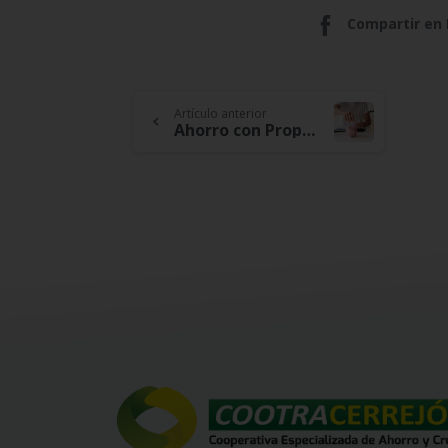
Compartir en
Continue
Artículo anterior
Ahorro con Propósito, Descubre Como el Ahorro Responsable Puede Cambiar tu Vida
Reading