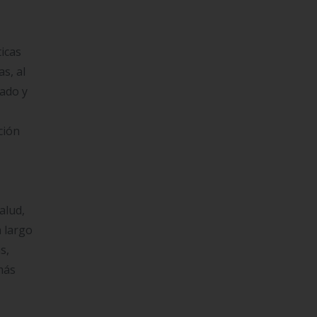
ticas
s, al
zado y
ción
alud,
a largo
s,
más