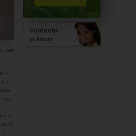
Contacta
un Asesor
io, 2024
ados
peran
ados.
ntales
bro de
nda la
llo