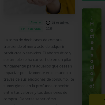
¡
Ahorro
31 octubre,
H
2023
Estilo de vida
a
zt
La toma de decisiones de compra
e
trasciende el mero acto de adquirir
A
productos o servicios. El ahorro ético y
s
sostenible se ha convertido en un pilar
o
fundamental para aquellos que desean
ci
impactar positivamente en el mundo a
a
d
través de sus elecciones de consumo. te
o!
sumergimos en la profunda conexión
entre tus valores y tus decisiones de
compra. Deberás saber cómo