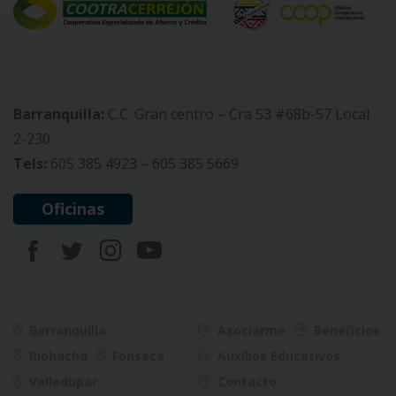
Barranquilla:
C.C. Gran centro – Cra 53 #68b-57 Local
2-230
Tels:
605 385 4923 – 605 385 5669
Oficinas
Barranquilla
Asociarme
Beneficios
Riohacha
Fonseca
Auxilios Educativos
Valledupar
Contacto