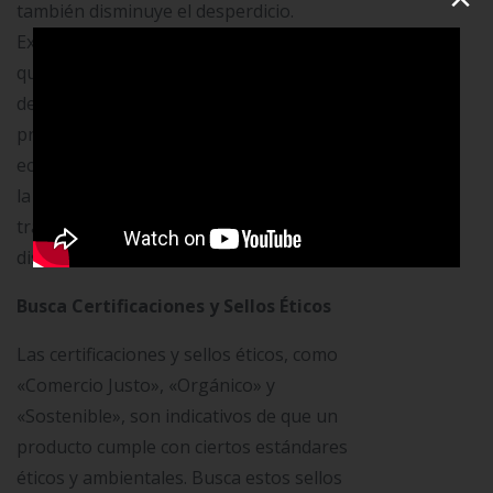
también disminuye el desperdicio.
Explora productos locales y artesanales
que reflejen la creatividad y la identidad
de tu comunidad. Al apoyar a los
productores locales, no solo impulsas la
economía, sino que también minimizas
la huella de carbono asociada con el
transporte de mercancías a largas
distancias.
Busca Certificaciones y Sellos Éticos
Las certificaciones y sellos éticos, como
«Comercio Justo», «Orgánico» y
«Sostenible», son indicativos de que un
producto cumple con ciertos estándares
éticos y ambientales. Busca estos sellos