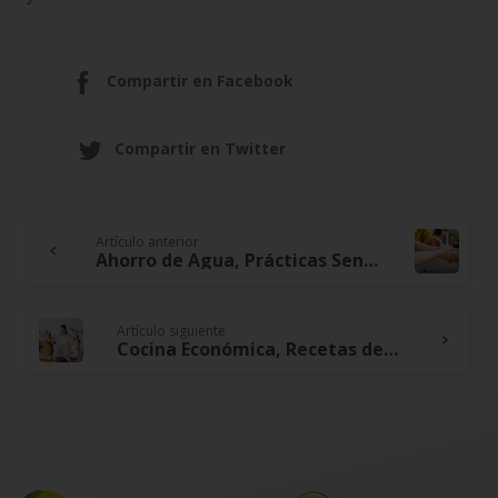
Compartir en Facebook
Compartir en Twitter
Artículo anterior
Continue
Ahorro de Agua, Prácticas Sencillas para Reducir el Consumo y la Factura
Reading
Artículo siguiente
Cocina Económica, Recetas deliciosas y asequibles para toda la familia