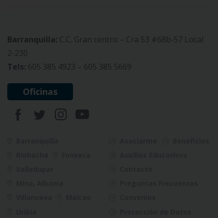
Barranquilla:
C.C. Gran centro – Cra 53 #68b-57 Local
2-230
Tels:
605 385 4923 – 605 385 5669
Oficinas
Barranquilla
Asociarme
Beneficios
Riohacha
Fonseca
Auxilios Educativos
Valledupar
Contacto
Mina, Albania
Preguntas Frecuentes
Villanueva
Maicao
Convenios
Uribia
Protección de Datos