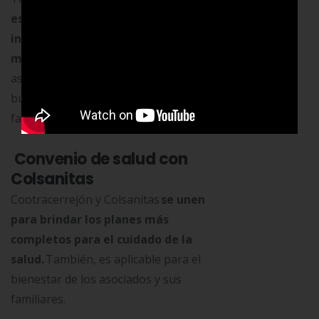
establecido convenios con
instituciones de salud para brindar la
mejor atención
en esta área a sus
asociados y también ayudarles a adquirir
buenos servicios con precios que
favorecen a su economía.
Convenio de salud con
Colsanitas
Cootracerrejón y Colsanitas
se unen
para brindar los planes más
completos para el cuidado de la
salud.
También, es aplicable para el
bienestar de los asociados y sus
familiares.