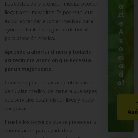
Los costos de la atención médica pueden
a
llegar a ser muy altos. Es por esto, que
zt
es útil aprender a tomar medidas para
e
ayudar a limitar sus gastos de bolsillo
A
para atención médica.
s
o
Aprende a ahorrar dinero y todavía
ci
así recibir la atención que necesita
a
por un mejor costo.
d
o!
Comienza por consultar la información
de tu plan médico, de manera que sepas
qué servicios están disponibles y poder
comparar.
Asó
Prueba los consejos que se presentan a
continuación para ayudarte a