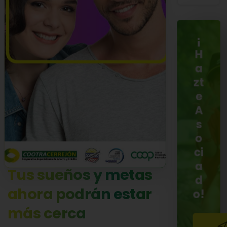
¡
H
a
zt
e
A
s
o
ci
a
Tus
sueños
y
metas
d
ahora
podrán
estar
o!
más
cerca