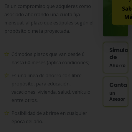
Es un compromiso que adquieres como
Sab
asociado ahorrando una cuota fija
Má
mensual, al plazo que estipules según el
propósito o meta proyectada.
Simula
Cómodos plazos que van desde 6
de
hasta 60 meses (aplica condiciones).
Ahorro
Es una línea de ahorro con libre
propósito, para educación,
Contac
vacaciones, vivienda, salud, vehículo,
un
Asesor
entre otros.
Posibilidad de abrirse en cualquier
época del año.