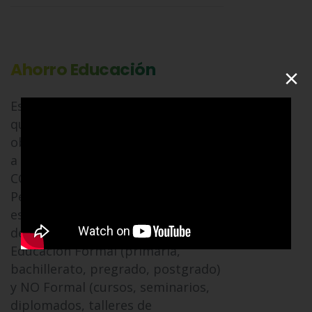
Ahorro Educación
×
Es un ahorro voluntario mensual
que estableces para el pago de
obligaciones con el ICETEX, abono
a créditos de Educación con la
COOPERATIVA, Pago de Matrículas,
Pensiones, Uniformes, Útiles
escolares, derechos de grado y
demás gastos relacionados con
Educación Formal (primaria,
bachillerato, pregrado, postgrado)
y NO Formal (cursos, seminarios,
diplomados, talleres de