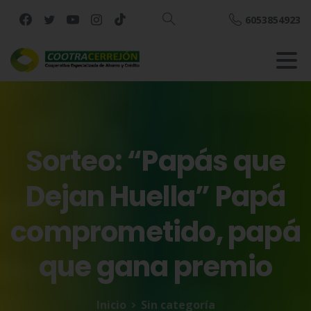
6053854923
Buscar
Sorteo:
“Papás
que
Dejan
Huella”
Papá
comprometido,
papá
que
gana
premio
Inicio
Sin categoría