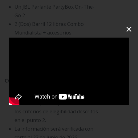
Un JBL Parlante PartyBox On-The-
Go 2
2 (Dos) Barril 12 libras Combo
×
Mundialista + accesorios
5 (cinco) Nevera Rodante con Carro
T.T. para 60 Latas – Hielo hasta por
3 Días
30 (treinta) Bonos $200.000
CONDICIONES DE LA CAMPAÑA:
Solo serán incluidos en el sorteo los
asociados que cumplan con todos
los criterios de elegibilidad descritos
en el punto 2.
La información será verificada con
corte al 23 de junio de 2026.