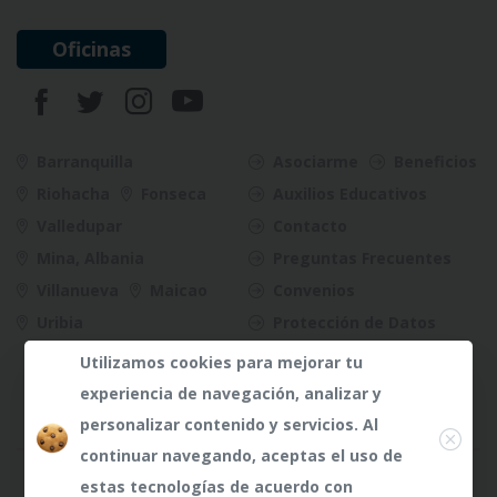
Oficinas
Barranquilla
Asociarme
Beneficios
Riohacha
Fonseca
Auxilios Educativos
Valledupar
Contacto
Mina, Albania
Preguntas Frecuentes
Villanueva
Maicao
Convenios
Uribia
Protección de Datos
Riesgos
Utilizamos cookies para mejorar tu
experiencia de navegación, analizar y
Close
personalizar contenido y servicios. Al
continuar navegando, aceptas el uso de
¿Dudas?
¿Dudas?
Any te
Any te
estas tecnologías de acuerdo con