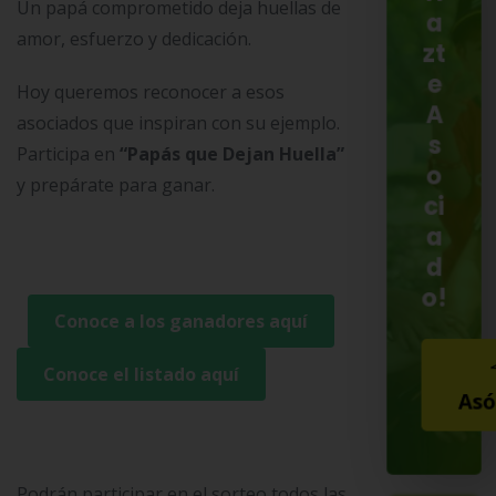
Un papá comprometido deja huellas de
a
amor, esfuerzo y dedicación.
zt
e
Hoy queremos reconocer a esos
A
asociados que inspiran con su ejemplo.
s
Participa en
“Papás que Dejan Huella”
o
y prepárate para ganar.
ci
a
d
o!
Conoce a los ganadores aquí
Conoce el listado aquí
Asó
Podrán participar en el sorteo todos las