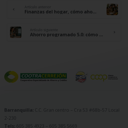
Artículo anterior
Continue
Finanzas del hogar, cómo ahorrar sin sacrificar calidad de vida
Reading
Artículo siguiente
Ahorro programado 5.0: cómo la tecnología está transformando las cooperativas
Barranquilla:
C.C. Gran centro – Cra 53 #68b-57 Local
2-230
Tels:
605 385 4923 – 605 385 5669