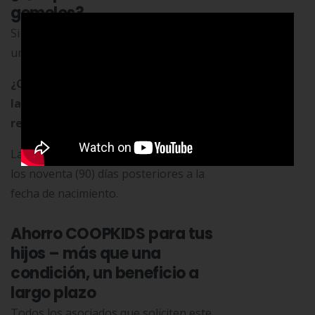
gemelos?
Si el nacimiento es múltiple, se otorgará
un auxilio por cada hijo nacido.
¿Cuánto tiempo tengo para realizar
la solicitud del auxilio por mi(s) hijo(s)
recién nacidos?
La solicitud se debe presentar dentro de
los noventa (90) días posteriores a la
fecha de nacimiento.
Ahorro COOPKIDS para tus
hijos – más que una
condición, un beneficio a
largo plazo
Todos los asociados que soliciten este