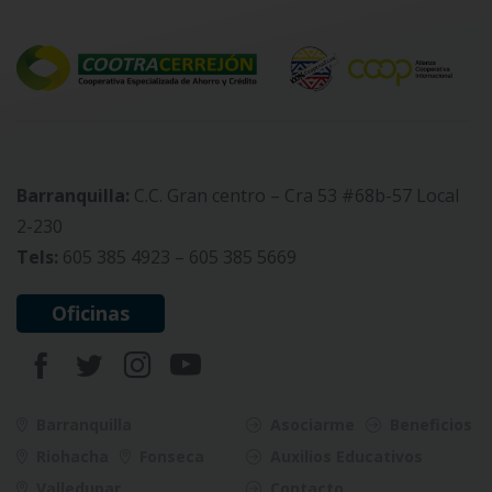
Barranquilla:
C.C. Gran centro – Cra 53 #68b-57 Local
2-230
Tels:
605 385 4923 – 605 385 5669
Oficinas
Barranquilla
Asociarme
Beneficios
Riohacha
Fonseca
Auxilios Educativos
Valledupar
Contacto