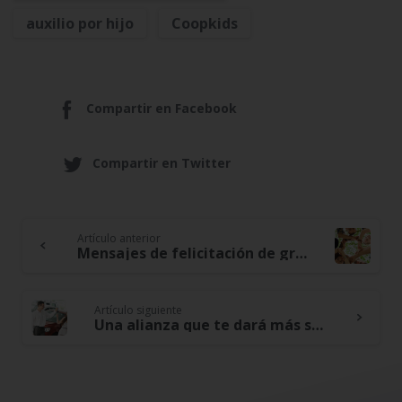
auxilio por hijo
Coopkids
Compartir en Facebook
Compartir en Twitter
Artículo anterior
Continue
Mensajes de felicitación de grandes empresas, por los 37 años de nuestra cooperativa Cootracerrejón
Reading
Artículo siguiente
Una alianza que te dará más seguridad y tranquilidad a tu patrimonio – Convenio Zurich Seguros y Cootracerrejón