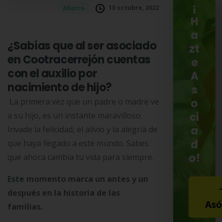
¡
10 octubre, 2022
Ahorro
H
a
¿Sabías que al ser asociado
zt
en Cootracerrejón cuentas
e
con el auxilio por
A
nacimiento de hijo?
s
La primera vez que un padre o madre ve
o
a su hijo, es un instante maravilloso.
ci
a
Invade la felicidad, el alivio y la alegría de
d
que haya llegado a este mundo. Sabes
o!
que ahora cambia tu vida para siempre.
Este momento marca un antes y un
después en la historia de las
Asó
familias.