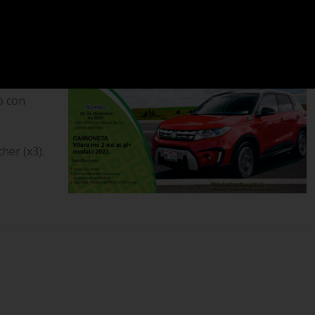
 AT GL+
o con
her (x3).