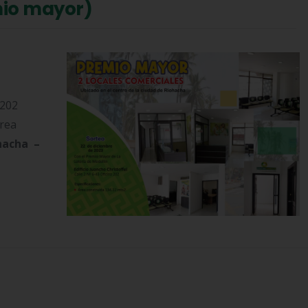
mio mayor)
 202
área
hacha –