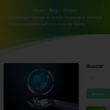
Inicio
Blog
Ahorro
Ciberseguridad en el Sector Financiero: Retos y
Soluciones para la Protección de Datos
Buscar
Buscar para: