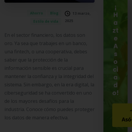
¡
Ahorro
Blog
13 marzo,
H
2025
Estilo de vida
a
zt
En el sector financiero, los datos son
e
oro. Ya sea que trabajes en un banco,
A
una fintech, o una cooperativa, debes
s
saber que la protección de la
o
información sensible es crucial para
ci
mantener la confianza y la integridad del
a
d
sistema. Sin embargo, en la era digital, la
o!
ciberseguridad se ha convertido en uno
de los mayores desafíos para la
industria. Conoce cómo puedes proteger
los datos de manera efectiva.
Asó