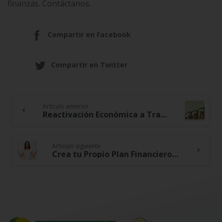
finanzas. Contáctanos.
Compartir en Facebook
Compartir en Twitter
Artículo anterior
Continue
Reactivación Económica a Través del Financiamiento Cooperativo: Una Estrategia Efectiva
Reading
Artículo siguiente
Crea tu Propio Plan Financiero y Rompe con la Rutina: Asegura tu Futuro Ahora