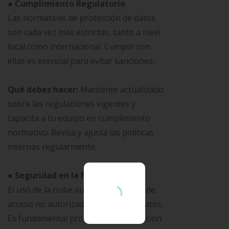
● Cumplimiento Regulatorio
Las normativas de protección de datos
son cada vez más estrictas, tanto a nivel
local como internacional. Cumplir con
ellas es esencial para evitar sanciones.
Qué debes hacer:
Mantente actualizado
sobre las regulaciones vigentes y
capacita a tu equipo en cumplimiento
normativo. Revisa y ajusta las políticas
internas regularmente.
● Seguridad en la Nube
El uso de la nube aumenta el riesgo de
acceso no autorizado y pérdida de datos.
Es fundamental proteger la información