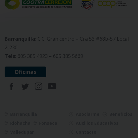
Barranquilla:
C.C. Gran centro – Cra 53 #68b-57 Local
2-230
Tels:
605 385 4923 – 605 385 5669
Oficinas
Barranquilla
Asociarme
Beneficios
Riohacha
Fonseca
Auxilios Educativos
Valledupar
Contacto