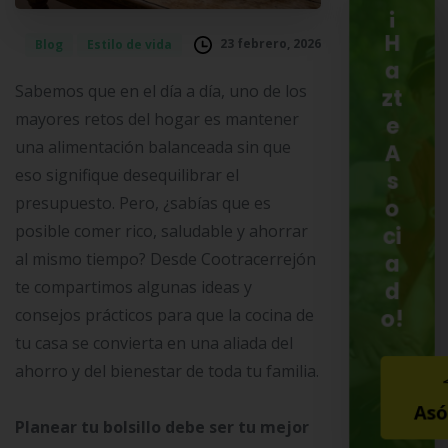
¡
H
23 febrero, 2026
Blog
Estilo de vida
a
Sabemos que en el día a día, uno de los
zt
mayores retos del hogar es mantener
e
una alimentación balanceada sin que
A
eso signifique desequilibrar el
s
presupuesto. Pero, ¿sabías que es
o
posible comer rico, saludable y ahorrar
ci
al mismo tiempo? Desde Cootracerrejón
a
te compartimos algunas ideas y
d
o!
consejos prácticos para que la cocina de
tu casa se convierta en una aliada del
ahorro y del bienestar de toda tu familia.
Asó
Planear tu bolsillo debe ser tu mejor