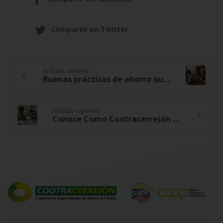
Compartir en Twitter
Artículo anterior
Continue
Buenas prácticas de ahorro que no pasan de moda con el tiempo
Reading
Artículo siguiente
Conoce Como Cootracerrejón ayuda a la Comunidad Impulsado la Educación Financiera Para Transformar tu Vida