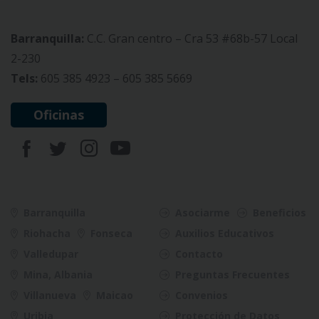
Barranquilla:
C.C. Gran centro – Cra 53 #68b-57 Local
2-230
Tels:
605 385 4923 – 605 385 5669
Oficinas
Barranquilla
Asociarme
Beneficios
Riohacha
Fonseca
Auxilios Educativos
Valledupar
Contacto
Mina, Albania
Preguntas Frecuentes
Villanueva
Maicao
Convenios
Uribia
Protección de Datos