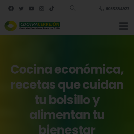
6053854923
Buscar
Cocina
económica,
recetas
que
cuidan
tu
bolsillo
y
alimentan
tu
bienestar