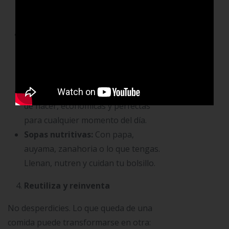
cocidos, los huevos son versátiles y
económicos.
Lentejas o fríjoles:
Son fuente de
proteína, bajos en costo y perfectos
para preparar en cantidad y
congelar por porciones.
Arepas caseras con relleno:
Fáciles
de hacer, económicas y perfectas
para cualquier momento del día.
Sopas nutritivas:
Con papa,
auyama, zanahoria o lo que tengas.
Llenan, nutren y cuidan tu bolsillo.
Reutiliza y reinventa
No desperdicies. Lo que queda de una
comida puede transformarse en otra: