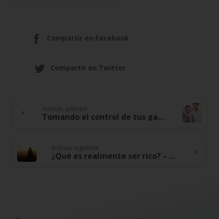
Compartir en Facebook
Compartir en Twitter
Artículo anterior
Continue
Tomando el control de tus gastos y por qué debes llevar un registro
Reading
Artículo siguiente
¿Qué es realmente ser rico? – Reflexiones de un experto en finanzas