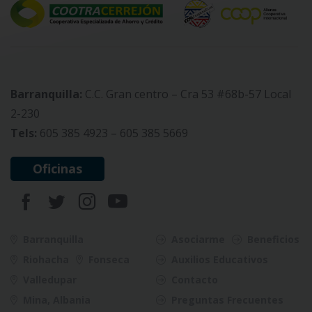
Barranquilla:
C.C. Gran centro – Cra 53 #68b-57 Local
2-230
Tels:
605 385 4923 – 605 385 5669
Oficinas
Barranquilla
Asociarme
Beneficios
Riohacha
Fonseca
Auxilios Educativos
Valledupar
Contacto
Mina, Albania
Preguntas Frecuentes