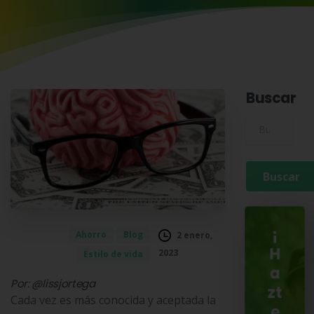
Buscar
Buscar para:
¡
Ahorro
Blog
2 enero,
H
2023
Estilo de vida
a
Por: @lissjortega
zt
Cada vez es más conocida y aceptada la
e