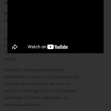
alto grado de inteligencia financiera.
Si no fue así, lo importante es que
tomes consciencia de ello.
Y es que la educación formal aún no nos
prepara para interactuar con el dinero,
cosa que en menor o mayor medida
vamos a tener que hacer en nuestra vida
adulta.
De hecho, aunque estudiáramos
contabilidad o finanzas corporativas, hay
aspectos que se aplican, pero por lo
general va más ligado a las costumbres
heredadas o hábitos adquiridos en
referencia al dinero.