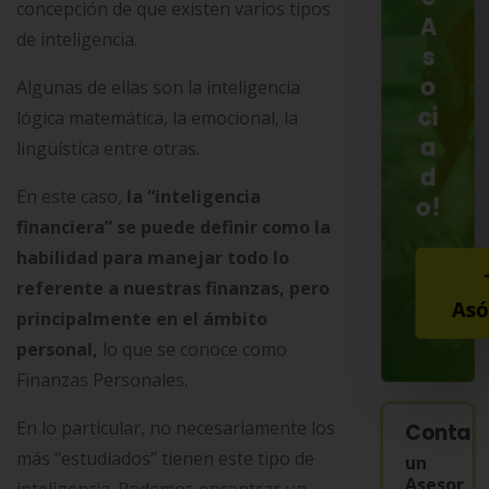
concepción de que existen varios tipos
A
de inteligencia.
s
o
Algunas de ellas son la inteligencia
ci
lógica matemática, la emocional, la
a
lingüística entre otras.
d
En este caso,
la “inteligencia
o!
financiera” se puede definir como la
habilidad para manejar todo lo
referente a nuestras finanzas, pero
Asó
principalmente en el ámbito
personal,
lo que se conoce como
Finanzas Personales.
En lo particular, no necesariamente los
Contac
más “estudiados” tienen este tipo de
un
Asesor