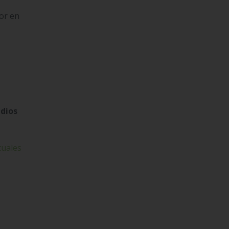
jor en
udios
tuales