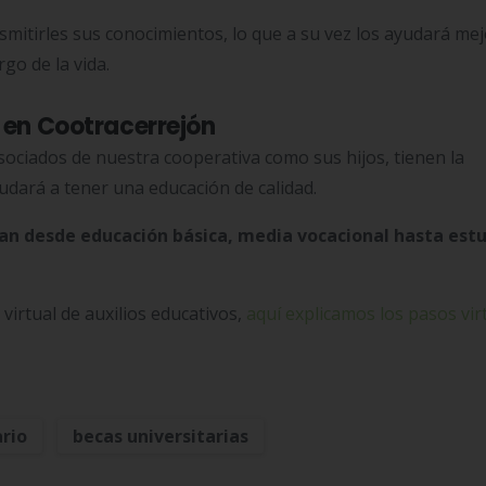
smitirles sus conocimientos, lo que a su vez los ayudará me
go de la vida.
e en Cootracerrejón
 Asociados de nuestra cooperativa como sus hijos, tienen la
yudará a tener una educación de calidad.
ocan desde educación básica, media vocacional hasta est
.
d virtual de auxilios educativos,
aquí explicamos los pasos vir
ario
becas universitarias