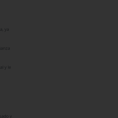
a, ya
ianza
l y le
s
sado y