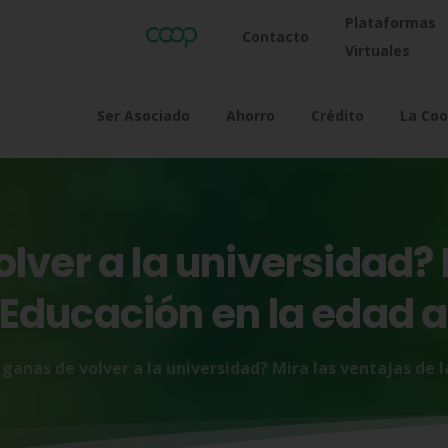
Plataformas
Contacto
Virtuales
Ser Asociado
Ahorro
Crédito
La Coo
olver
a
la
universidad?
Educación
en
la
edad
a
ganas de volver a la universidad? Mira las ventajas de 