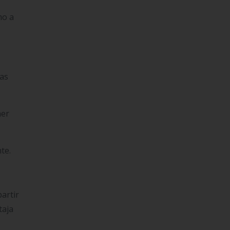
mo a
las
ner
te.
artir
taja