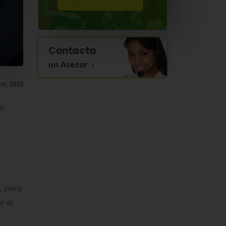
Contacta
un Asesor
ro, 2023
e.
, pero
e el