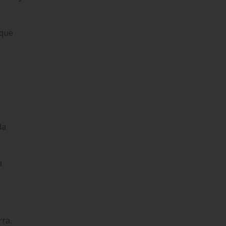
 que
×
la
a
rra.