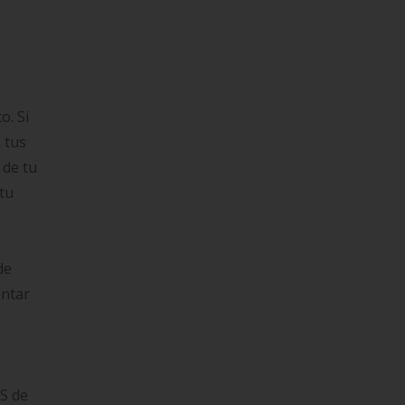
o. Si
 tus
 de tu
tu
de
ontar
DS de