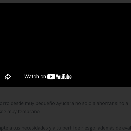
Algunas de las opciones más comunes incluyen:
os bancos y cooperativas de crédito ofrecen cuentas de ah
 de interés y beneficios adicionales.
mayor rendimiento, los fondos de inversión pueden ser una
iesgo.
nos países existen planes de ahorro universitarios con bene
cación de tus hijos con incentivos fiscales o con condiciones
orro desde muy pequeño ayudará no solo a ahorrar sino a
esde muy temprano.
pte a tus necesidades y a tu perfil de riesgo, además de eva