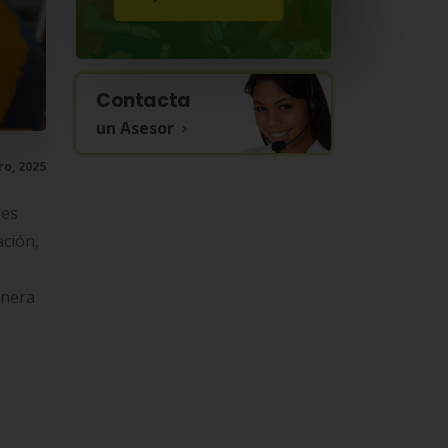
Contacta
un Asesor
ro, 2025
les
ación,
anera