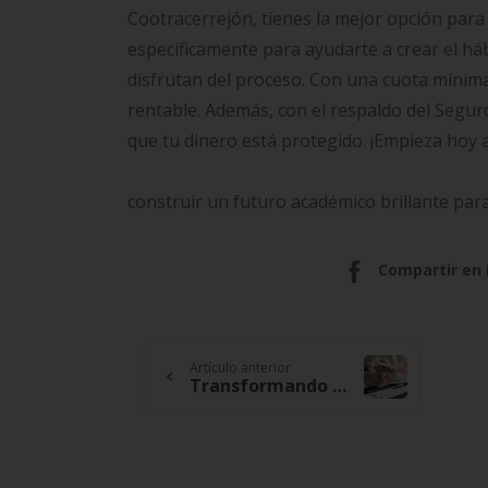
Cootracerrejón, tienes la mejor opción par
específicamente para ayudarte a crear el há
disfrutan del proceso. Con una cuota mínim
rentable. Además, con el respaldo del Segu
que tu dinero está protegido. ¡Empieza hoy 
construir un futuro académico brillante par
Compartir en
Continue
Artículo anterior
Transformando Emprendimientos: El Poder de las Cooperativas de Crédito en la Reactivación Económica
Reading