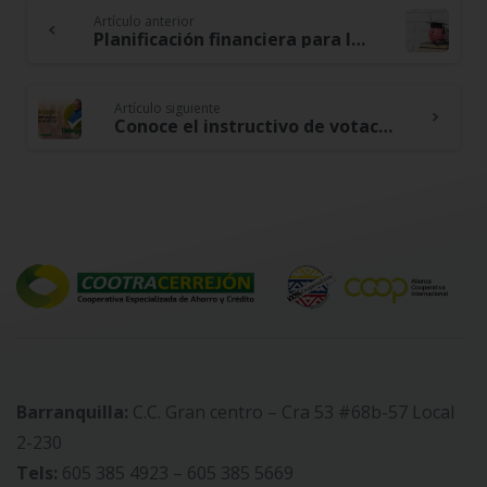
Artículo anterior
Continue
Planificación financiera para la educación universitaria de tus hijos, ahorra progresivamente sin afectar tus finanzas
Reading
Artículo siguiente
Conoce el instructivo de votación para participar en las elecciones a Delegados 2024 – 2027
Barranquilla:
C.C. Gran centro – Cra 53 #68b-57 Local
2-230
Tels:
605 385 4923 – 605 385 5669