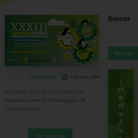
Buscar
Buscar para:
1 febrero, 2024
Sin categoría
¡
H
Por medio del cuál se convoca a la
a
Asamblea General de Delegados de
zt
Cootracerrejón.
e
A
s
Ver acuerdo