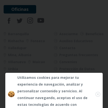
Oficinas
Barranquilla
Asociarme
Beneficios
Riohacha
Fonseca
Auxilios Educativos
Valledupar
Contacto
Mina, Albania
Preguntas Frecuentes
Villanueva
Maicao
Convenios
Uribia
Protección de Datos
Riesgos
Utilizamos cookies para mejorar tu
experiencia de navegación, analizar y
Close
personalizar contenido y servicios. Al
continuar navegando, aceptas el uso de
¿Dudas?
¿Dudas?
Any te
Any te
estas tecnologías de acuerdo con