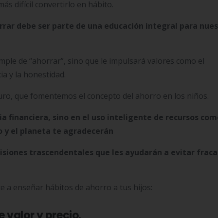
ás difícil convertirlo en hábito.
rrar debe ser parte de una educación integral para nue
imple de “ahorrar”, sino que le impulsará valores como el
ia y la honestidad.
turo, que fomentemos el concepto del ahorro en los niños.
a financiera, sino en el uso inteligente de recursos com
llo y el planeta te agradecerán
siones trascendentales que les ayudarán a evitar fraca
te a enseñar hábitos de ahorro a tus hijos:
e valor y precio.