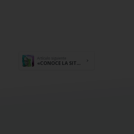
Artículo siguiente
«CONOCE LA SITUACIÓN DE LA ECONOMÍA COLOMBIANA» – Por: César Ospino Ariza – Gerente General Cootracerrejón