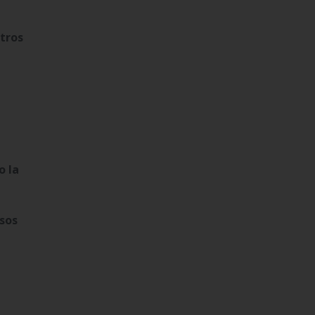
stros
o la
sos