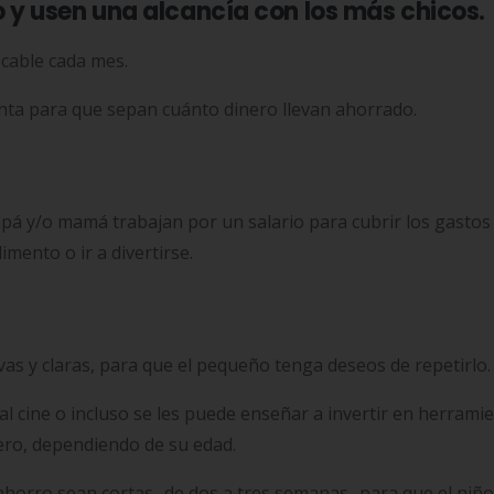
 y usen una alcancía con los más chicos.
ocable cada mes.
enta para que sepan cuánto dinero llevan ahorrado.
pá y/o mamá trabajan por un salario para cubrir los gastos
imento o ir a divertirse.
vas y claras, para que el pequeño tenga deseos de repetirlo.
al cine o incluso se les puede enseñar a invertir en herrami
ero, dependiendo de su edad.
 ahorro sean cortas -de dos a tres semanas- para que el niño