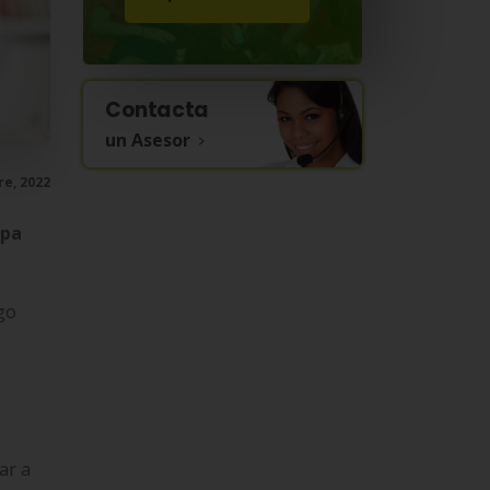
Contacta
un Asesor
e, 2022
apa
go
ar a