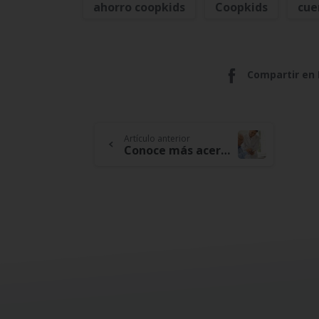
ahorro coopkids
Coopkids
cue
Compartir en
Continue
Artículo anterior
Conoce más acerca de cómo protegemos el futuro de nuestros asociados y sus familias
Reading