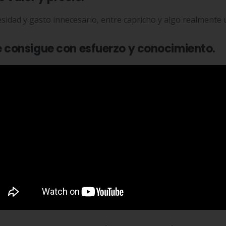
esidad y gasto innecesario, entre capricho y algo realmente ú
e consigue con esfuerzo y conocimiento.
 ayudan en la casa barriendo o haciendo su cama, prémialos
s y hacer presupuestos.
ses, ¿cuánto necesitan ahorrar cada quincena?
áles son las ventajas del ahorro es tener sanas las propias
alcancía, el pequeño querrá hacerlo también.