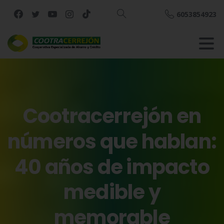
6053854923
Buscar
Cootracerrejón
en
números
que
hablan:
40
años
de
impacto
medible
y
memorable