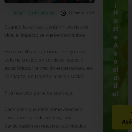
¡
H
22 enero, 2025
Blog
Estilo de vida
a
Cuando las cifras cuentan historias de
zt
vida, el impacto se vuelve inolvidable.
e
A
En estos 40 años, Cootracerrejón no
s
solo ha crecido en servicios, sedes o
o
estadísticas. Ha crecido en personas, en
ci
confianza, en transformación social.
a
d
o!
Y tú has sido parte de ese viaje.
Cada paso que diste como asociado,
cada ahorro, cada crédito, cada
Asó
participación en nuestras actividades