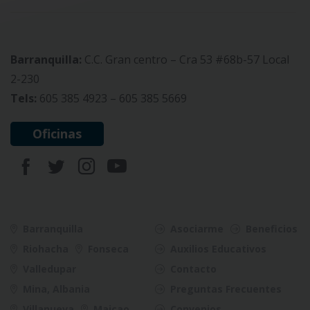
Barranquilla:
C.C. Gran centro – Cra 53 #68b-57 Local
2-230
Tels:
605 385 4923 – 605 385 5669
Oficinas
Barranquilla
Asociarme
Beneficios
Riohacha
Fonseca
Auxilios Educativos
Valledupar
Contacto
Mina, Albania
Preguntas Frecuentes
Villanueva
Maicao
Convenios