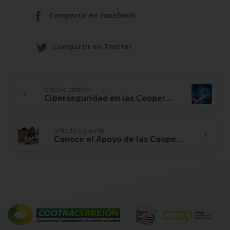
Compartir en Facebook
Compartir en Twitter
Artículo anterior
Continue
Ciberseguridad en las Cooperativas: Protegiendo tu Futuro Digital
Reading
Artículo siguiente
Conoce el Apoyo de las Cooperativas en las Estrategias para Evitar Llegar a un Estado de Insolvencia