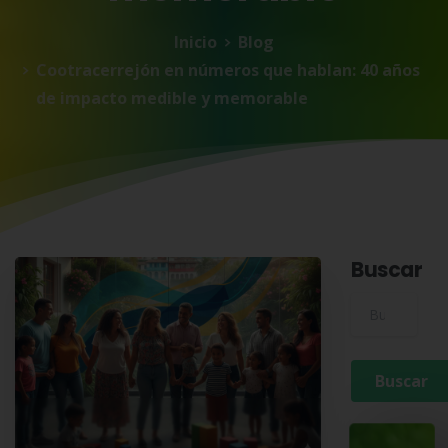
Inicio
Blog
Cootracerrejón en números que hablan: 40 años
de impacto medible y memorable
Buscar
Buscar para: