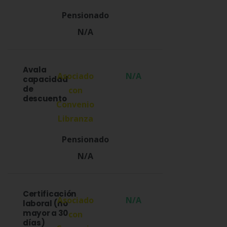
N/A
Avala
N/A
capacidad
de
descuento
N/A
Certificación
N/A
laboral (no
mayor a 30
días)