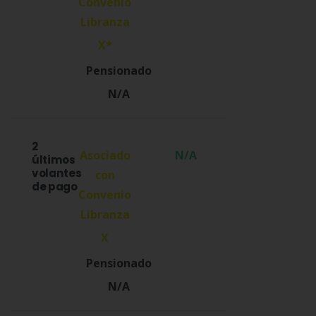
X*
N/A
2
N/A
últimos
volantes
de pago
X
N/A