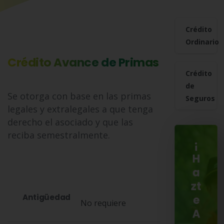
Crédito
Ordinario
Crédito Avance de Primas
Crédito
de
Se otorga con base en las primas
Seguros
legales y extralegales a que tenga
derecho el asociado y que las
reciba semestralmente.
¡
H
a
zt
Antigüedad
e
No requiere
A