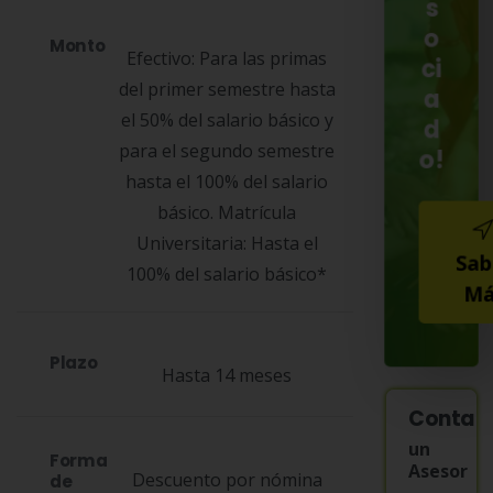
s
o
Monto
Efectivo: Para las primas
ci
del primer semestre hasta
a
el 50% del salario básico y
d
para el segundo semestre
o!
hasta el 100% del salario
básico. Matrícula
Universitaria: Hasta el
Sab
100% del salario básico*
Má
Plazo
Hasta 14 meses
Contac
un
Forma
Asesor
Descuento por nómina
de