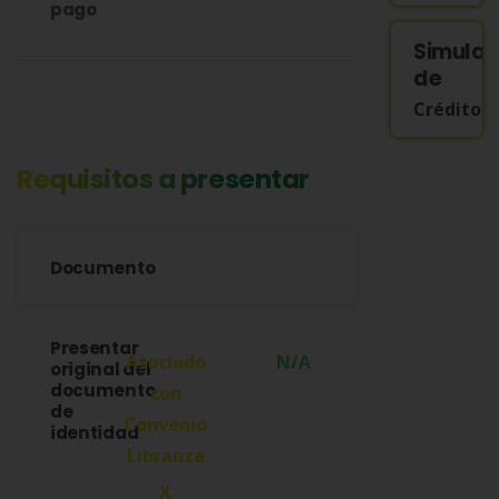
pago
Simula
de
Crédito
Requisitos a presentar
Documento
Presentar
N/A
original del
documento
de
identidad
X