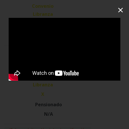
×
N/A
Garantía
N/A
Comunitaria
y/o deudor
solidario
X
N/A