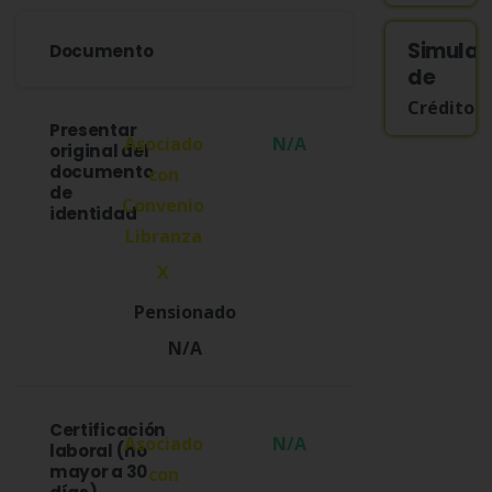
Simula
Documento
de
Crédito
Presentar
N/A
original del
documento
de
identidad
X
N/A
Certificación
N/A
laboral (no
mayor a 30