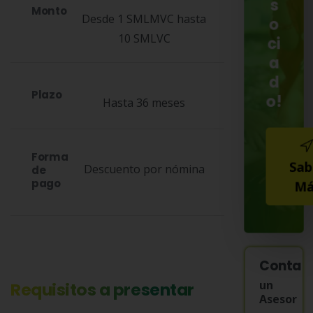
s
Monto
Desde 1 SMLMVC hasta
o
10 SMLVC
ci
a
d
Plazo
o!
Hasta 36 meses
Forma
Sab
Descuento por nómina
de
pago
Má
Contac
un
Requisitos a presentar
Asesor