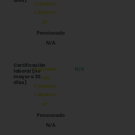
días)
X*
N/A
Certificación
N/A
laboral (no
mayor a 30
días)
X*
N/A