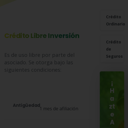
Crédito
Ordinario
Crédito Libre Inversión
Crédito
de
Es de uso libre por parte del
Seguros
asociado. Se otorga bajo las
siguientes condiciones:
¡
H
a
Antigüedad
zt
1 mes de afiliación
e
A