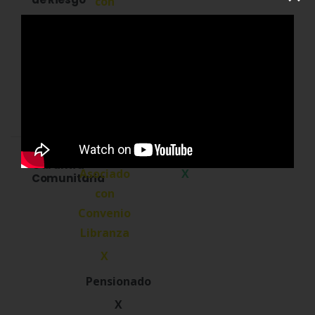
X
N/A
Garantía
X
Comunitaria
X
X