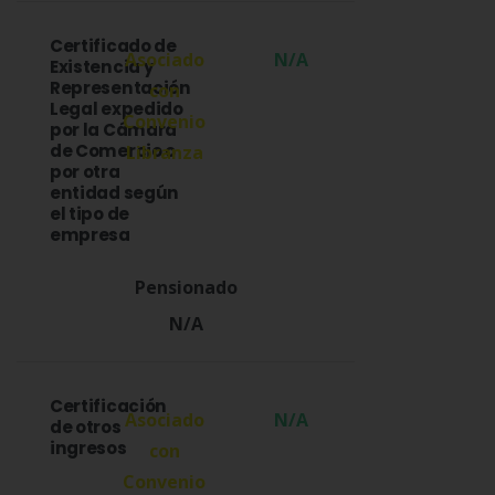
Certificado de
N/A
Existencia y
Representación
Legal expedido
por la Cámara
de Comercio o
por otra
entidad según
el tipo de
empresa
N/A
Certificación
N/A
de otros
ingresos