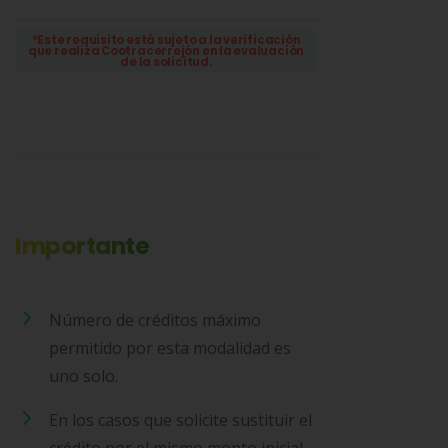
*Este requisito está sujeto a la verificación
que realiza Cootracerrejón en la evaluación
de la solicitud.
Importante
Número de créditos máximo
permitido por esta modalidad es
uno solo.
En los casos que solicite sustituir el
crédito por el mismo monto inicial