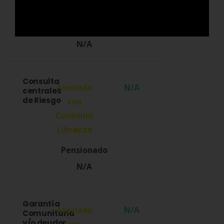
N/A
Consulta
N/A
centrales
de Riesgo
N/A
Garantía
N/A
Comunitaria
y/o deudor