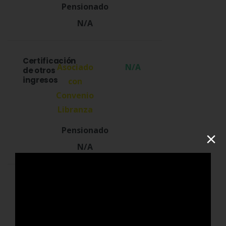
N/A
Certificación
N/A
de otros
ingresos
×
N/A
Extractos
N/A
Bancarios
últimos 3
meses