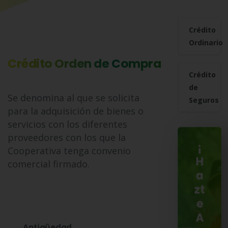
Crédito
Ordinario
Crédito Orden de Compra
Crédito
de
Se denomina al que se solicita
Seguros
para la adquisición de bienes o
servicios con los diferentes
proveedores con los que la
¡
Cooperativa tenga convenio
H
comercial firmado.
a
zt
e
A
Antigüedad