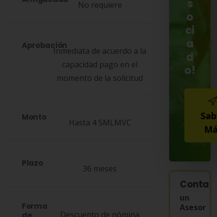
s
No requiere
o
ci
a
Aprobación
Inmediata de acuerdo a la
d
capacidad pago en el
o!
momento de la solicitud
Sab
Monto
Hasta 4 SMLMVC
Má
Plazo
36 meses
Contac
un
Forma
Asesor
Descuento de nómina
de