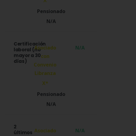
X
N/A
Certificación
N/A
laboral (no
mayor a 30
días)
X*
N/A
2
N/A
últimos