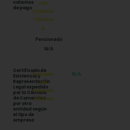
volantes
de pago
X
N/A
Certificado de
N/A
Existencia y
Representación
Legal expedido
por la Cámara
de Comercio o
por otra
entidad según
el tipo de
empresa