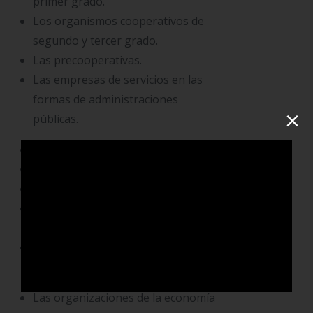
primer grado.
Los organismos cooperativos de
segundo y tercer grado.
Las precooperativas.
Las empresas de servicios en las
formas de administraciones
×
públicas.
Cooperativas.
Fondos de empleados.
Asociaciones mutuales.
Instituciones auxiliares de la
economía solidaria.
Organismos de integración de la
Economía Solidaria.
Las organizaciones de la economía