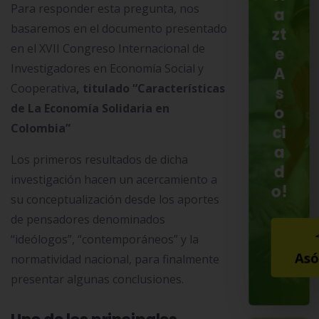
Para responder esta pregunta, nos
a
basaremos en el documento presentado
zt
en el XVII Congreso Internacional de
e
Investigadores en Economía Social y
A
Cooperativa
, titulado “Características
s
de La Economía Solidaria en
o
Colombia”
ci
a
Los primeros resultados de dicha
d
investigación hacen un acercamiento a
o!
su conceptualización desde los aportes
de pensadores denominados
“ideólogos”, “contemporáneos” y la
Asó
normatividad nacional, para finalmente
presentar algunas conclusiones.