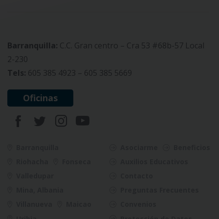
Barranquilla:
C.C. Gran centro – Cra 53 #68b-57 Local
2-230
Tels:
605 385 4923 – 605 385 5669
Oficinas
Barranquilla
Asociarme
Beneficios
Riohacha
Fonseca
Auxilios Educativos
Valledupar
Contacto
Mina, Albania
Preguntas Frecuentes
Villanueva
Maicao
Convenios
Uribia
Protección de Datos