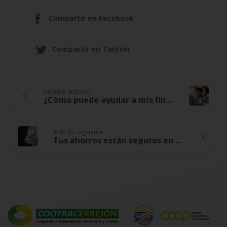
Compartir en Facebook
Compartir en Twitter
Artículo anterior
Continue
¿Cómo puede ayudar a mis finanzas pertenecer a una Cooperativa como Cootracerrejón?
Reading
Artículo siguiente
Tus ahorros están seguros en Cootracerrejón