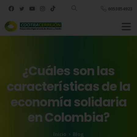
6053854923
Buscar
¿Cuáles
son
las
características
de
la
economía
solidaria
en
Colombia?
Inicio
Blog