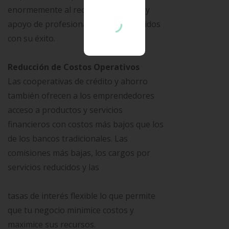
enormemente al recibir orientación y
apoyo de profesionales comprometidos
con su éxito.
Reducción de Costos Operativos
Las cooperativas de crédito y ahorro
también ofrecen a los emprendedores
acceso a productos y servicios
financieros con costos más bajos que los
de los bancos tradicionales. Las
comisiones más bajas, los cargos por
servicios reducidos y las
tasas de interés flexible lo que permite
que tu negocio minimice costos y
maximice sus recursos.