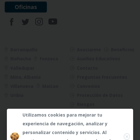
Oficinas
Barranquilla
Asociarme
Beneficios
Riohacha
Fonseca
Auxilios Educativos
Valledupar
Contacto
Mina, Albania
Preguntas Frecuentes
Villanueva
Maicao
Convenios
Uribia
Protección de Datos
Riesgos
Utilizamos cookies para mejorar tu
experiencia de navegación, analizar y
Close
personalizar contenido y servicios. Al