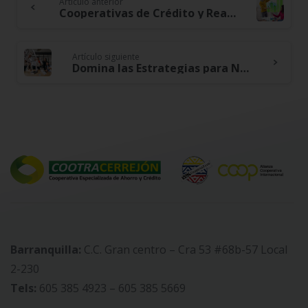
Artículo anterior
Continue
Cooperativas de Crédito y Reactivación Económica: Impulsando la Escalabilidad de Emprendimientos Exitosos
Reading
Artículo siguiente
Domina las Estrategias para Negociar Mejoras Salariales y Beneficios Laborales
Barranquilla:
C.C. Gran centro – Cra 53 #68b-57 Local
2-230
Tels:
605 385 4923 – 605 385 5669