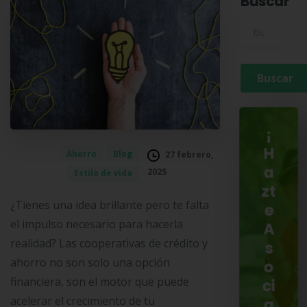
Buscar
Buscar para:
¡
H
Ahorro
Blog
27 febrero,
a
2025
Estilo de vida
zt
¿Tienes una idea brillante pero te falta
e
el impulso necesario para hacerla
A
realidad? Las cooperativas de crédito y
s
ahorro no son solo una opción
o
financiera, son el motor que puede
ci
acelerar el crecimiento de tu
a