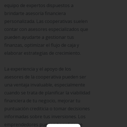
equipo de expertos dispuestos a
brindarte asesoría financiera
personalizada. Las cooperativas suelen
contar con asesores especializados que
pueden ayudarte a gestionar tus
finanzas, optimizar el flujo de caja y
elaborar estrategias de crecimiento.
La experiencia y el apoyo de los
asesores de la cooperativa pueden ser
una ventaja invaluable, especialmente
cuando se trata de planificar la viabilidad
financiera de tu negocio, mejorar tu
puntuación crediticia o tomar decisiones
informadas sobre tus inversiones. Los
emprendedores pueden beneficiarse