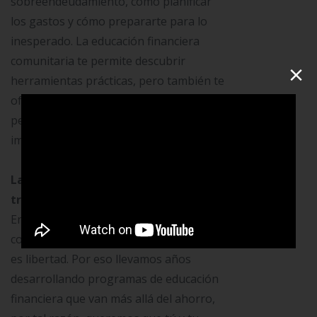
sobreendeudamiento, cómo planificar
los gastos y cómo prepararte para lo
inesperado. La educación financiera
comunitaria te permite descubrir
×
herramientas prácticas, pero también te
ofrece redes de apoyo reales con
personas que te entienden, te guían y te
impulsan.
Las cooperativas como espacios de
transformación
En Cootracerrejón creemos que el
conocimiento es poder, pero compartido
es libertad. Por eso llevamos años
desarrollando programas de educación
financiera que van más allá del ahorro,