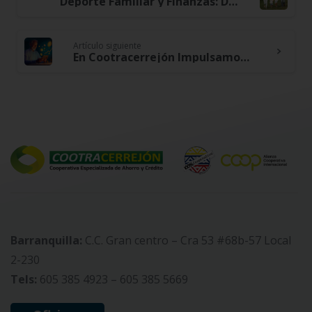
Continue
Deporte Familiar y Finanzas: Diversión que No Afecta el Bolsillo e Impulsa tu Hogar
Reading
Artículo siguiente
En Cootracerrejón Impulsamos los Nuevos Comienzos Financieros: Cómo Prepararte para un Año de Éxito Económico
Barranquilla:
C.C. Gran centro – Cra 53 #68b-57 Local
2-230
Tels:
605 385 4923 – 605 385 5669