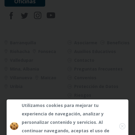
Oficinas
Barranquilla
Asociarme
Beneficios
Riohacha
Fonseca
Auxilios Educativos
Valledupar
Contacto
Mina, Albania
Preguntas Frecuentes
Villanueva
Maicao
Convenios
Uribia
Protección de Datos
Riesgos
Utilizamos cookies para mejorar tu
experiencia de navegación, analizar y
Close
personalizar contenido y servicios. Al
continuar navegando, aceptas el uso de