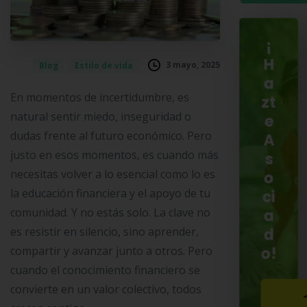
¡
H
3 mayo, 2025
Blog
Estilo de vida
a
En momentos de incertidumbre, es
zt
natural sentir miedo, inseguridad o
e
dudas frente al futuro económico. Pero
A
justo en esos momentos, es cuando más
s
necesitas volver a lo esencial como lo es
o
la educación financiera y el apoyo de tu
ci
comunidad. Y no estás solo. La clave no
a
es resistir en silencio, sino aprender,
d
o!
compartir y avanzar junto a otros. Pero
cuando el conocimiento financiero se
convierte en un valor colectivo, todos