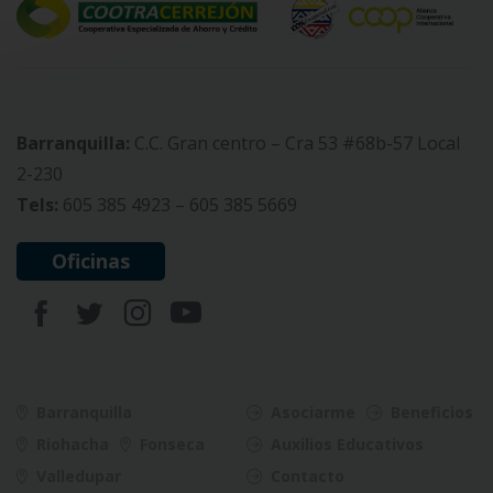
Barranquilla:
C.C. Gran centro – Cra 53 #68b-57 Local
2-230
Tels:
605 385 4923 – 605 385 5669
Oficinas
Barranquilla
Asociarme
Beneficios
Riohacha
Fonseca
Auxilios Educativos
Valledupar
Contacto