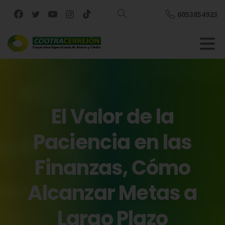
6053854923
Buscar
El
Valor
de
la
Paciencia
en
las
Finanzas,
Cómo
Alcanzar
Metas
a
Largo
Plazo