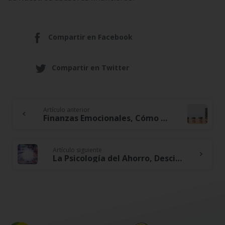
Compartir en Facebook
Compartir en Twitter
Artículo anterior
Continue
Finanzas Emocionales, Cómo Navegar las Emociones en tu Relación con el Dinero
Reading
Artículo siguiente
La Psicología del Ahorro, Descifrando Obstáculos Mentales para Alcanzar tus Metas