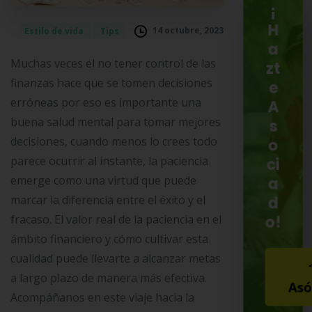
¡
H
14 octubre, 2023
Estilo de vida
Tips
a
Muchas veces el no tener control de las
zt
finanzas hace que se tomen decisiones
e
erróneas por eso es importante una
A
buena salud mental para tomar mejores
s
decisiones, cuando menos lo crees todo
o
parece ocurrir al instante, la paciencia
ci
emerge como una virtud que puede
a
marcar la diferencia entre el éxito y el
d
o!
fracaso. El valor real de la paciencia en el
ámbito financiero y cómo cultivar esta
cualidad puede llevarte a alcanzar metas
a largo plazo de manera más efectiva.
Asó
Acompáñanos en este viaje hacia la