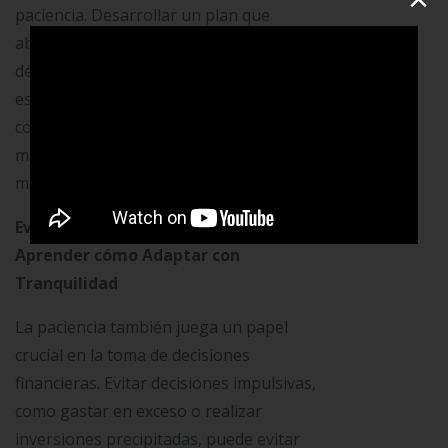
paciencia. Desarrollar un plan que
abarque objetivos a varios años o
décadas requiere una visión paciente y
estratégica. Al establecer hitos y trabajar
constantemente hacia ellos, podrás
mantener el rumbo incluso en
momentos de incertidumbre.
Evitar Decisiones Impulsivas y
Aprender cómo Adaptar con
Tranquilidad
La paciencia también juega un papel
crucial en la toma de decisiones
financieras. Evitar decisiones impulsivas,
como gastar en exceso o realizar
inversiones precipitadas, puede evitar