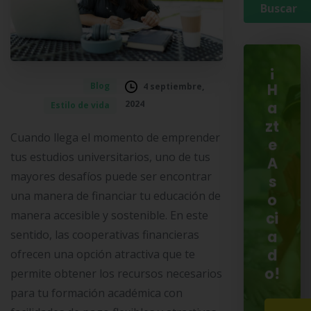
¡
Blog
4 septiembre,
H
2024
Estilo de vida
a
zt
Cuando llega el momento de emprender
e
tus estudios universitarios, uno de tus
A
mayores desafíos puede ser encontrar
s
una manera de financiar tu educación de
o
manera accesible y sostenible. En este
ci
sentido, las cooperativas financieras
a
d
ofrecen una opción atractiva que te
o!
permite obtener los recursos necesarios
para tu formación académica con