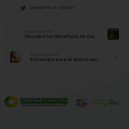
Compartir en Twitter
Artículo anterior
Continue
Descubre los Beneficios de Garantizar el Cuidado del Medio Ambiente y Además Tus Finanzas
Reading
Artículo siguiente
Estrategia para el ahorro permanente sin afectar tu estilo de vida