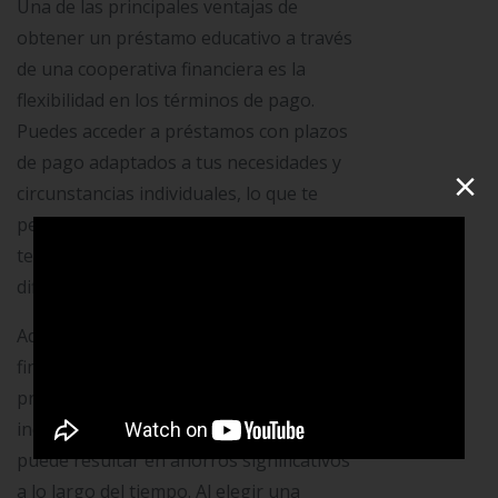
Una de las principales ventajas de
obtener un préstamo educativo a través
de una cooperativa financiera es la
flexibilidad en los términos de pago.
Puedes acceder a préstamos con plazos
de pago adaptados a tus necesidades y
×
circunstancias individuales, lo que te
permite concentrarte en tus estudios sin
tener que preocuparte por las
dificultades financieras.
Además, muchas cooperativas
financieras ofrecen tasas de interés
preferenciales y programas de
incentivos para estudiantes, lo que
puede resultar en ahorros significativos
a lo largo del tiempo. Al elegir una