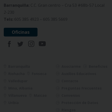
Barranquilla:
C.C. Gran centro – Cra 53 #68b-57 Local
2-230
Tels:
605 385 4923 – 605 385 5669
Oficinas
Barranquilla
Asociarme
Beneficios
Riohacha
Fonseca
Auxilios Educativos
Valledupar
Contacto
Mina, Albania
Preguntas Frecuentes
Villanueva
Maicao
Convenios
Uribia
Protección de Datos
Riesgos