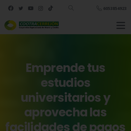
6053854923
Buscar
Emprende
tus
estudios
universitarios
y
aprovecha
las
facilidades
de
pagos