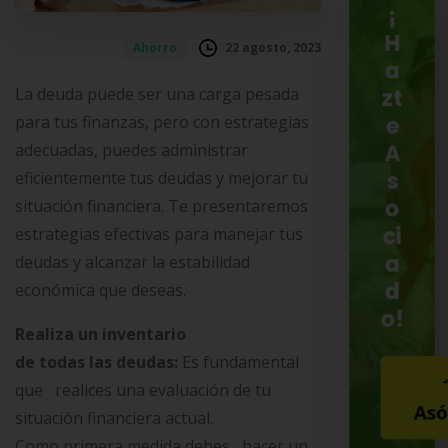
¡
H
22 agosto, 2023
Ahorro
a
La deuda puede ser una carga pesada
zt
para tus finanzas, pero con estrategias
e
adecuadas, puedes administrar
A
eficientemente tus deudas y mejorar tu
s
situación financiera. Te presentaremos
o
ci
estrategias efectivas para manejar tus
a
deudas y alcanzar la estabilidad
d
económica que deseas.
o!
Realiza un inventario
de todas las deudas:
Es fundamental
que realices una evaluación de tu
Asó
situación financiera actual.
Como primera medida debes hacer un