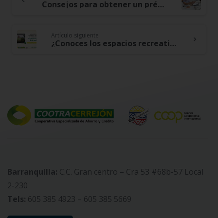
Continue
Consejos para obtener un préstamo responsable y evitar el endeudamiento excesivo
Reading
Artículo siguiente
¿Conoces los espacios recreativos e interactivos que te brinda tu Cooperativa?
Barranquilla:
C.C. Gran centro – Cra 53 #68b-57 Local
2-230
Tels:
605 385 4923 – 605 385 5669