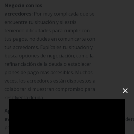
Negocia con los
acreedores:
Por muy complicada que se
encuentre tu situación y si estás
teniendo dificultades para cumplir con
tus pagos, no dudes en comunicarte con
tus acreedores. Explícales tu situación y
busca opciones de negociación, como la
refinanciación de la deuda o establecer
planes de pago más accesibles. Muchas
veces, los acreedores están dispuestos a
×
colaborar si muestran compromiso para
resolver la deuda.
Aplica el método de bola de nieve o
avalancha:
De acuerdo a tus objetivos expertos consider
populares para pagar deudas: el método