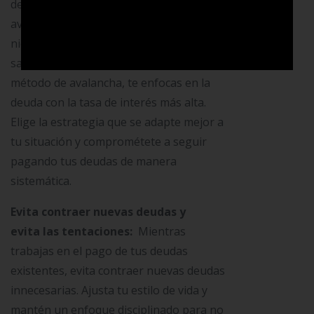
de bola de nieve y el método de
avalancha. Con el método de bola de
nieve, pagas primero la deuda con el
saldo más bajo, mientras que, con el
método de avalancha, te enfocas en la
deuda con la tasa de interés más alta.
Elige la estrategia que se adapte mejor a
tu situación y comprométete a seguir
pagando tus deudas de manera
sistemática.
Evita contraer nuevas deudas y
evita las tentaciones:
Mientras
trabajas en el pago de tus deudas
existentes, evita contraer nuevas deudas
innecesarias. Ajusta tu estilo de vida y
mantén un enfoque disciplinado para no