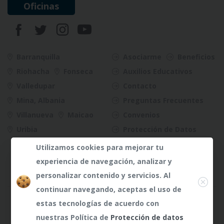
Oficinas
Barranquilla
Asociarme
Beneficios
Riohacha
Fonseca
Auxilios Educativos
Valledupar
Contacto
Mina, Albania
Preguntas Frecuentes
Villanueva
Maicao
Convenios
Uribia
Protección de Datos
Riesgos
Utilizamos cookies para mejorar tu
experiencia de navegación, analizar y
Close
personalizar contenido y servicios. Al
continuar navegando, aceptas el uso de
¿Dudas?
¿Dudas?
Any te
Any te
estas tecnologías de acuerdo con
atenderá
atenderá
nuestras Política de
Protección de datos