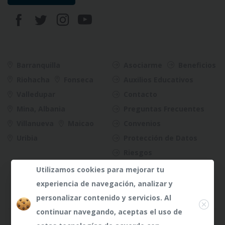
Barranquilla
Asociarme
Beneficios
Riohacha
Fonseca
Auxilios Educativos
Valledupar
Contacto
Mina, Albania
Preguntas Frecuentes
Villanueva
Maicao
Convenios
Uribia
Protección de Datos
Riesgos
Utilizamos cookies para mejorar tu
experiencia de navegación, analizar y
Close
personalizar contenido y servicios. Al
continuar navegando, aceptas el uso de
¿Dudas?
¿Dudas?
Any te
Any te