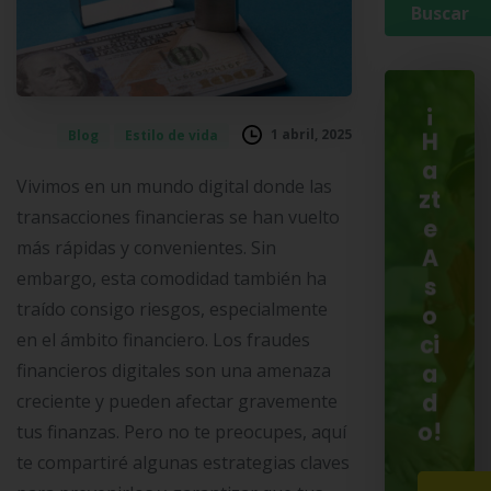
¡
1 abril, 2025
Blog
Estilo de vida
H
a
Vivimos en un mundo digital donde las
zt
transacciones financieras se han vuelto
e
más rápidas y convenientes. Sin
A
embargo, esta comodidad también ha
s
traído consigo riesgos, especialmente
o
en el ámbito financiero. Los fraudes
ci
financieros digitales son una amenaza
a
d
creciente y pueden afectar gravemente
o!
tus finanzas. Pero no te preocupes, aquí
te compartiré algunas estrategias claves