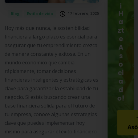
¡
H
17 febrero, 2025
Blog
Estilo de vida
a
Hoy más que nunca, la sostenibilidad
zt
financiera a largo plazo es esencial para
e
asegurar que tu emprendimiento crezca
A
de manera constante y exitosa. En un
s
mundo económico que cambia
o
rápidamente, tomar decisiones
ci
financieras inteligentes y estratégicas es
a
clave para garantizar la estabilidad de tu
d
o!
negocio. Si estás buscando crear una
base financiera sólida para el futuro de
tu empresa, conoce algunas estrategias
clave que puedes implementar hoy
Asó
mismo para asegurar el éxito financiero