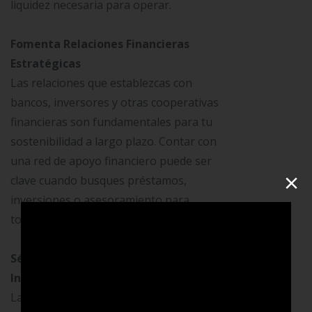
liquidez necesaria para operar.
Fomenta Relaciones Financieras
Estratégicas
Las relaciones que establezcas con
bancos, inversores y otras cooperativas
financieras son fundamentales para tu
sostenibilidad a largo plazo. Contar con
una red de apoyo financiero puede ser
×
clave cuando busques préstamos,
inversiones o asesoramiento para
tomar decisiones importantes.
Sé Adaptable y Prepárate para lo
Inesperado
La adaptabilidad es clave para la