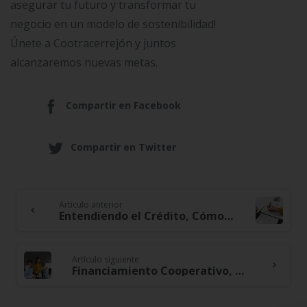
asegurar tu futuro y transformar tu
negocio en un modelo de sostenibilidad!
Únete a Cootracerrejón y juntos
alcanzaremos nuevas metas.
Compartir en Facebook
Compartir en Twitter
Artículo anterior
Continue
Entendiendo el Crédito, Cómo Construir y Mantener un Buen Historial Crediticio
Reading
Artículo siguiente
Financiamiento Cooperativo, Estrategias para Potenciar el Crecimiento de Nuevas Empresas