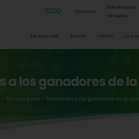
Plataformas
Contacto
Virtuales
Ser Asociado
Ahorro
Crédito
La Coo
s
a
los
ganadores
de
la
Sin categoría
Felicidades a los ganadores de la ca