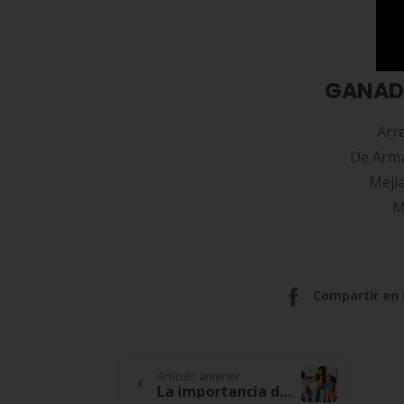
For
GANAD
Arr
De Arma
Mejía
M
Compartir en
Continue
Artículo anterior
La importancia del ahorro familiar y crear cultura desde niños