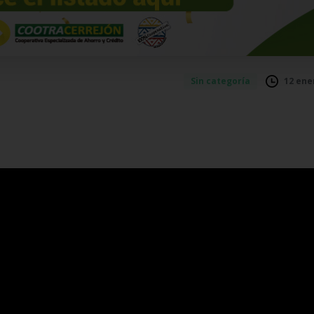
12 ene
Sin categoría
RES BONO $1.000.000
ga Domínguez Julio Alfredo
ento Palmar Hector Manuel
ivel Moncada Luis Alberto