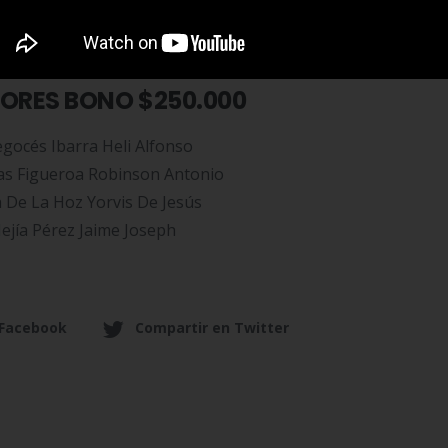
ero Medina Julio Segundo
ORES BONO $250.000
egocés Ibarra Heli Alfonso
s Figueroa Robinson Antonio
 De La Hoz Yorvis De Jesús
ejía Pérez Jaime Joseph
 Facebook
Compartir en Twitter