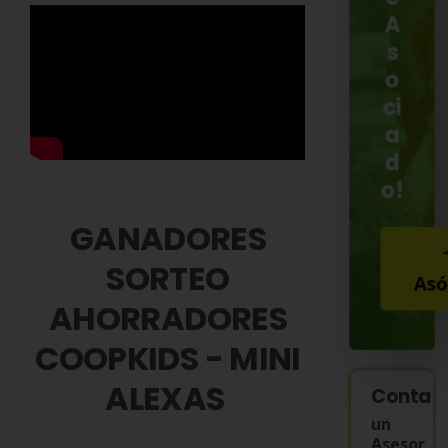
A
s
o
ci
a
d
o!
GANADORES
SORTEO
Asó
AHORRADORES
COOPKIDS - MINI
ALEXAS
Contac
un
Asesor