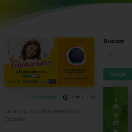
Buscar
Buscar para:
27 abril, 2024
Sin categoría
¡
H
Ganadores del sorteo ahorradores
a
Coopkids
zt
e