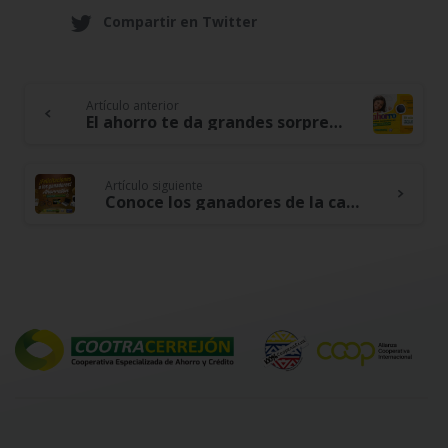
Compartir en Twitter
Artículo anterior
Continue
El ahorro te da grandes sorpresas en Cootracerrejón
Reading
Artículo siguiente
Conoce los ganadores de la campaña «Vive el ahorratón en Cootracerrejón»