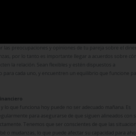
 pareja
 diferente de ver el dinero y cómo gastarlo. Uno de ustede
otro puede ser más impulsivo. Lo importante es respetar est
har las preocupaciones y opiniones de tu pareja sobre el dine
anzas, por lo tanto es importante llegar a acuerdos sobre c
cten la relación. Sean flexibles y estén dispuestos a
o para cada uno, y encuentren un equilibrio que funcione p
inanciero
, y lo que funciona hoy puede no ser adecuado mañana. Es
regularmente para asegurarse de que siguen alineados con 
ctamente. Tenemos que ser conscientes de que las situacio
bé o mudanzas, lo que puede afectar su capacidad para aho