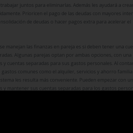
y trabajar juntos para eliminarlas. Además les ayudará a crea
idamente. Prioricen el pago de las deudas con mayores inte
nsolidación de deudas o hacer pagos extra para acelerar el
e manejan las finanzas en pareja es si deben tener una cu
radas. Algunas parejas optan por ambas opciones, con una
s y cuentas separadas para sus gastos personales. Al conta
 gastos comunes como el alquiler, servicios y ahorro familia
 sistema les resulta más conveniente. Pueden empezar con u
s y mantener sus cuentas separadas para los gastos person
tido
quier pareja, ya que los imprevistos pueden ocurrir en cual
ará tranquilidad y evitará que se enfrenten a una crisis