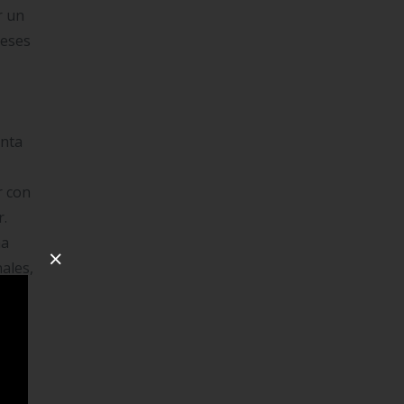
r un
reses
enta
r con
r.
na
×
ales,
quier