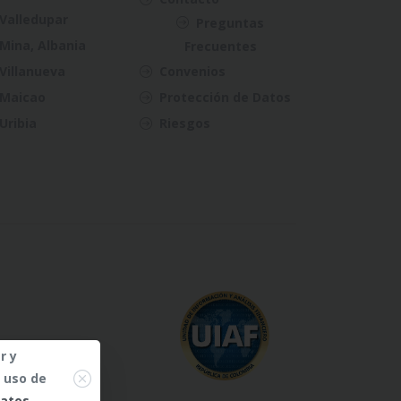
Valledupar
Preguntas
Mina, Albania
Frecuentes
Villanueva
Convenios
Maicao
Protección de Datos
Uribia
Riesgos
r y
Close
l uso de
datos