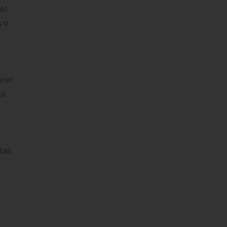
el
s o
ecer
ra
zas