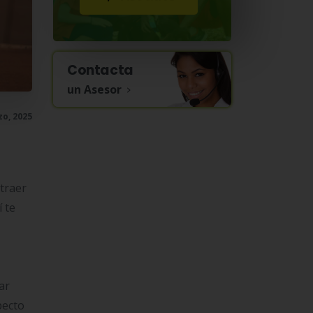
Contacta
un Asesor
o, 2025
traer
í te
ar
pecto