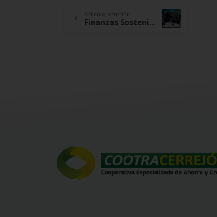
Continue
Artículo anterior
Finanzas Sostenibles: Estrategias para Invertir con Responsabilidad y Rentabilidad
Reading