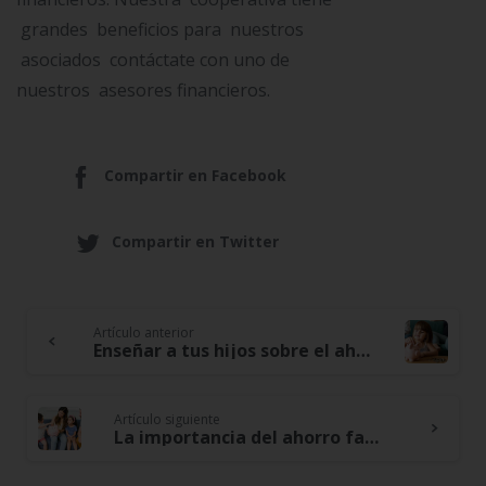
grandes beneficios para nuestros
asociados contáctate con uno de
nuestros asesores financieros.
Compartir en Facebook
Compartir en Twitter
Artículo anterior
Continue
Enseñar a tus hijos sobre el ahorro y la importancia de administrar el dinero desde temprana edad
Reading
Artículo siguiente
La importancia del ahorro familiar y crear cultura desde niños