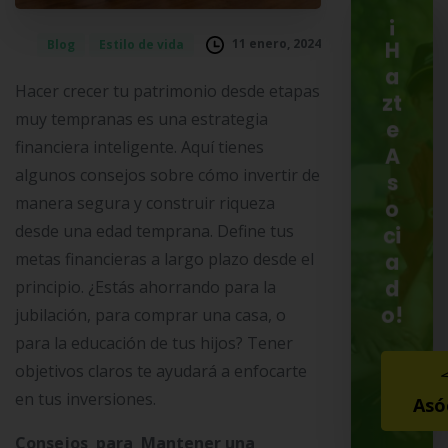
¡
11 enero, 2024
Blog
Estilo de vida
H
a
Hacer crecer tu patrimonio desde etapas
zt
muy tempranas es una estrategia
e
financiera inteligente. Aquí tienes
A
algunos consejos sobre cómo invertir de
s
manera segura y construir riqueza
o
desde una edad temprana. Define tus
ci
metas financieras a largo plazo desde el
a
d
principio. ¿Estás ahorrando para la
o!
jubilación, para comprar una casa, o
para la educación de tus hijos? Tener
objetivos claros te ayudará a enfocarte
en tus inversiones.
Asó
Consejos para Mantener una