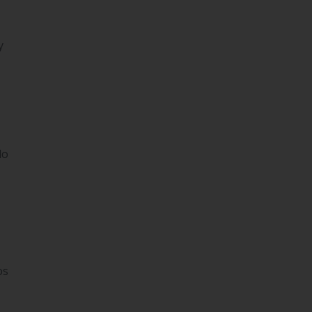
y
lo
os