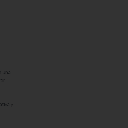
n una
tir
tiva y