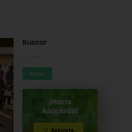
Buscar
Buscar para:
¡Hazte
Asociado!
Asóciate