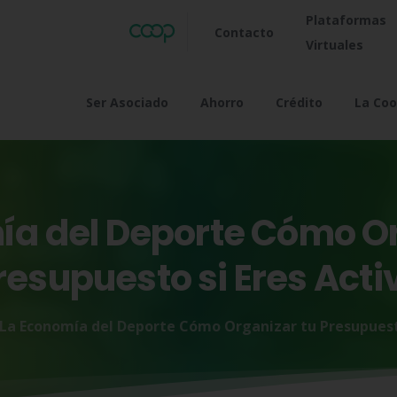
Plataformas
Contacto
Virtuales
Ser Asociado
Ahorro
Crédito
La Coo
ía
del
Deporte
Cómo
O
resupuesto
si
Eres
Acti
La Economía del Deporte Cómo Organizar tu Presupuesto