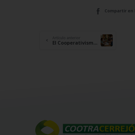
Compartir en
Continue
Artículo anterior
El Cooperativismo como Red de Apoyo para Jóvenes en Cootracerrejón
Reading