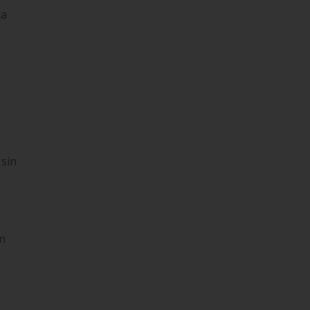
ca
×
 sin
in