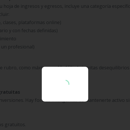
u hoja de ingresos y egresos, incluye una categoría específi
luir:
clases, plataformas online)
rio y con fechas definidas)
dimiento
un profesional)
este rubro, como máximo un 10–15%
.
Así, evitas desequilibrios
gratuitas
inversiones. Hay formas inteligentes de mantenerte activo s
s gratuitos.