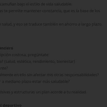
amuflan bajo el estilo de vida saludable.
s te permite mantener constancia, que es la base de los
e salud, y eso se traduce también en ahorro a largo plazo.
anciero
ipción costosa, pregúntate:
a? (salud, estética, rendimiento, bienestar)
ente?
mente en ello sin afectar mis otras responsabilidades?
er a mediano plazo estar más saludable?
sivas y estructuras un plan acorde a tu realidad.
l deportivo