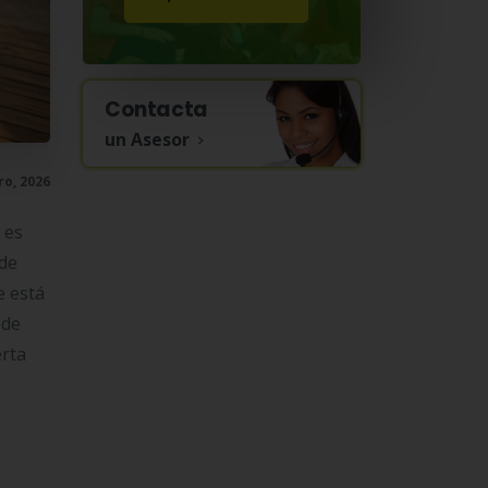
Contacta
un Asesor
ro, 2026
 es
 de
e está
sde
erta