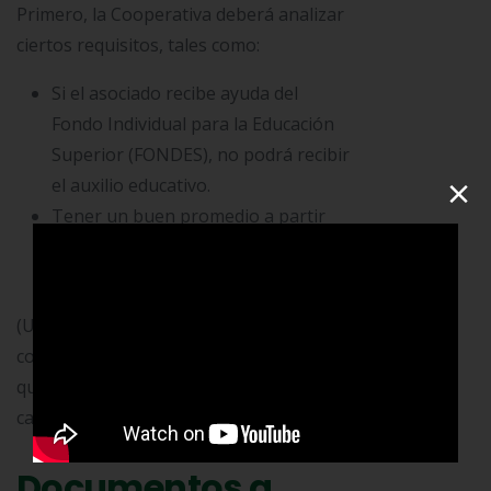
Primero, la Cooperativa deberá analizar
ciertos requisitos, tales como:
Si el asociado recibe ayuda del
Fondo Individual para la Educación
Superior (FONDES), no podrá recibir
×
el auxilio educativo.
Tener un buen promedio a partir
del 3.7 en el último semestre
cursado.
(Un mismo certificado sirve para
concursar por dos semestres, en caso
que se curse bajo la modalidad de
carrera anual)
Documentos a