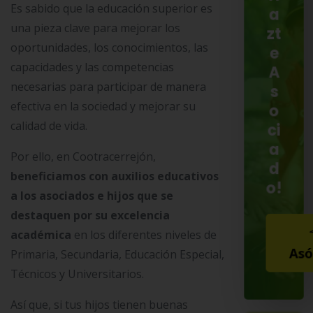
Es sabido que la educación superior es
a
una pieza clave para mejorar los
zt
oportunidades, los conocimientos, las
e
capacidades y las competencias
A
necesarias para participar de manera
s
efectiva en la sociedad y mejorar su
o
calidad de vida.
ci
a
Por ello, en Cootracerrejón,
d
beneficiamos con auxilios educativos
o!
a los asociados e hijos que se
destaquen por su excelencia
académica
en los diferentes niveles de
Asó
Primaria, Secundaria, Educación Especial,
Técnicos y Universitarios.
Así que, si tus hijos tienen buenas