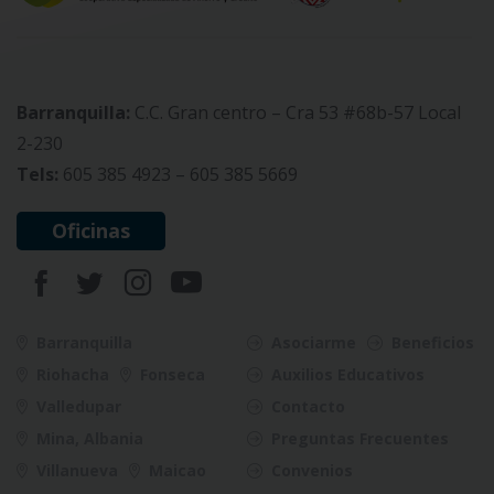
Barranquilla:
C.C. Gran centro – Cra 53 #68b-57 Local
2-230
Tels:
605 385 4923 – 605 385 5669
Oficinas
Barranquilla
Asociarme
Beneficios
Riohacha
Fonseca
Auxilios Educativos
Valledupar
Contacto
Mina, Albania
Preguntas Frecuentes
Villanueva
Maicao
Convenios