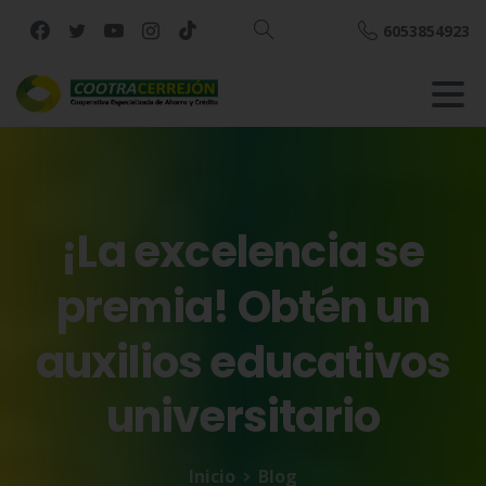
6053854923
Buscar
¡La
excelencia
se
premia!
Obtén
un
auxilios
educativos
universitario
Inicio
Blog