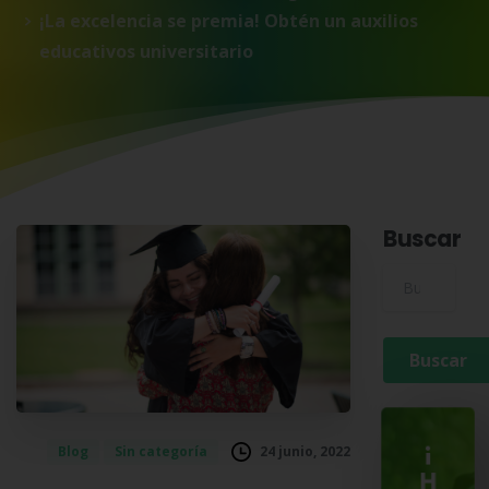
¡La excelencia se premia! Obtén un auxilios
educativos universitario
Buscar
Buscar para:
¡
24 junio, 2022
Blog
Sin categoría
H