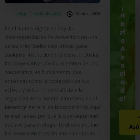
¡
16 abril, 2025
Blog
Estilo de vida
H
a
En el mundo digital de hoy, la
zt
ciberseguridad se ha convertido en una
e
de las prioridades más críticas para
A
cualquier institución financiera, incluidas
s
las cooperativas. Como miembro de una
o
cooperativa, es fundamental que
ci
entiendas cómo la protección de tus
a
d
activos y datos no solo afecta a la
o!
seguridad de tu cuenta, sino también al
bienestar general de la cooperativa. Aquí
te explicamos por qué la ciberseguridad
es clave para proteger tu dinero y cómo
Asó
las cooperativas están implementando