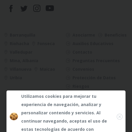
Barranquilla
Asociarme
Beneficios
Riohacha
Fonseca
Auxilios Educativos
Valledupar
Contacto
Mina, Albania
Preguntas Frecuentes
Villanueva
Maicao
Convenios
Uribia
Protección de Datos
Riesgos
Utilizamos cookies para mejorar tu
experiencia de navegación, analizar y
Close
personalizar contenido y servicios. Al
continuar navegando, aceptas el uso de
¿Dudas?
¿Dudas?
Any te
Any te
estas tecnologías de acuerdo con