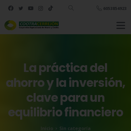
6053854923
Buscar
La
práctica
del
ahorro
y
la
inversión,
clave
para
un
equilibrio
financiero
Inicio
Sin categoría