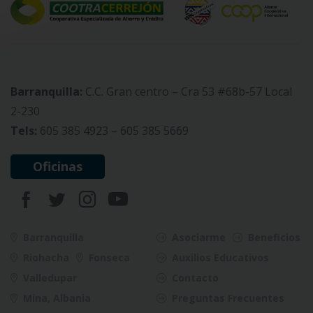
Barranquilla:
C.C. Gran centro – Cra 53 #68b-57 Local
2-230
Tels:
605 385 4923 – 605 385 5669
Oficinas
Barranquilla
Asociarme
Beneficios
Riohacha
Fonseca
Auxilios Educativos
Valledupar
Contacto
Mina, Albania
Preguntas Frecuentes