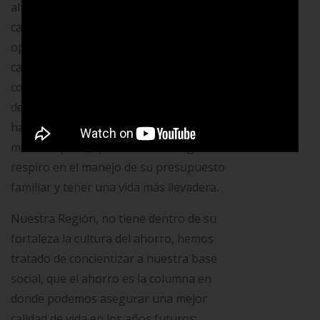
alternativas que les permitan aliviar su
carga financiera. Cada una de estas
opciones están enfocadas a mejorar si
cambiamos nuestros hábitos de
consumo y, sobre todo, nuestros afanes
de compras y gastos innecesarios; si lo
hacemos, podemos lograr en un
mediano plazo, que cada uno tenga un
respiro en el manejo de su presupuesto
familiar y tener una vida más llevadera.
Nuestra Región, no tiene dentro de su
fortaleza la cultura del ahorro, hemos
tratado de concientizar a nuestra base
social, que el ahorro es la columna en
donde podemos asegurar una mejor
calidad de vida en los años futuros: