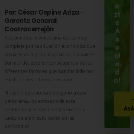
a
Por: César Ospino Ariza ·
zt
Gerente General
e
Cootracerrejón
A
Actualmente, vivimos una época muy
s
compleja por la situación económica que
o
atraviesan la gran mayoría de los países
ci
a
del mundo, esto en consecuencia de los
d
diferentes factores que han incidido por
o!
efecto en los últimos tres años.
Nuestro país no ha sido ajeno a este
panorama, los estragos de este
Asó
momento se sienten en las finanzas
tanto de empresas como en las
personales.