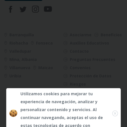
Barranquilla
Asociarme
Beneficios
Riohacha
Fonseca
Auxilios Educativos
Valledupar
Contacto
Mina, Albania
Preguntas Frecuentes
Villanueva
Maicao
Convenios
Uribia
Protección de Datos
Riesgos
Utilizamos cookies para mejorar tu
experiencia de navegación, analizar y
Close
personalizar contenido y servicios. Al
continuar navegando, aceptas el uso de
¿Dudas?
¿Dudas?
Any te
Any te
estas tecnologías de acuerdo con