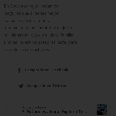
En Cootracerrejón estamos
seguros que si tienes mejor
salud financiera tendrás
unamejor salud mental y mejorar
el bienestar tuyo y el de tu familia.
uno de nuestros asesores está para
atenderte contáctanos.
Compartir en Facebook
Compartir en Twitter
Artículo anterior
Continue
El Futuro es ahora, Explora Tendencias como Pagos Digitales y genera cultura financiera desde niño