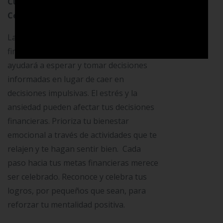
Cuida tu Bienestar Emocional y
Celebra tus Logros Financieros
La paciencia es una virtud en las
finanzas. Una mentalidad positiva te
ayudará a esperar y tomar decisiones
informadas en lugar de caer en
decisiones impulsivas. El estrés y la
ansiedad pueden afectar tus decisiones
financieras. Prioriza tu bienestar
emocional a través de actividades que te
relajen y te hagan sentir bien. Cada
paso hacia tus metas financieras merece
ser celebrado. Reconoce y celebra tus
logros, por pequeños que sean, para
reforzar tu mentalidad positiva.