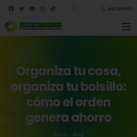
6053854923
Buscar
Organiza
tu
casa,
organiza
tu
bolsillo:
cómo
el
orden
genera
ahorro
Inicio
Blog