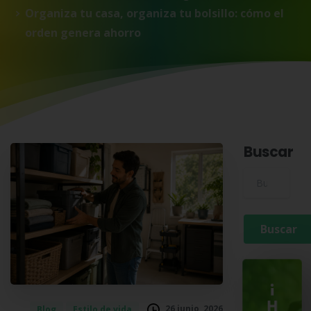
Organiza tu casa, organiza tu bolsillo: cómo el
orden genera ahorro
Buscar
Buscar para:
¡
H
26 junio, 2026
Blog
Estilo de vida