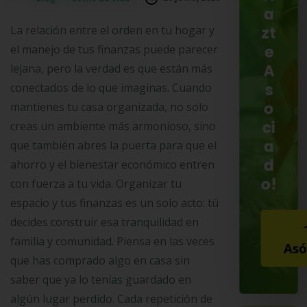
a
La relación entre el orden en tu hogar y
zt
el manejo de tus finanzas puede parecer
e
lejana, pero la verdad es que están más
A
conectados de lo que imaginas. Cuando
s
o
mantienes tu casa organizada, no solo
ci
creas un ambiente más armonioso, sino
a
que también abres la puerta para que el
d
ahorro y el bienestar económico entren
o!
con fuerza a tu vida. Organizar tu
espacio y tus finanzas es un solo acto: tú
decides construir esa tranquilidad en
familia y comunidad. Piensa en las veces
Asó
que has comprado algo en casa sin
saber que ya lo tenías guardado en
algún lugar perdido. Cada repetición de