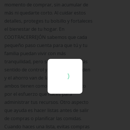
momento de comprar, sin acumular de
más ni quedarte corto. Al cuidar estos
detalles, proteges tu bolsillo y fortaleces
×
el bienestar de tu hogar. En
COOTRACERREJÓN sabemos que cada
pequeño paso cuenta para que tú y tu
familia puedan vivir con más
tranquilidad, pero sobre todo con más
sentido de control y seguridad. El orden
y el ahorro van de la mano porque
ambos tienen como centro el respeto
por el esfuerzo que haces para
administrar tus recursos. Otro aspecto
que ayuda es hacer listas antes de salir
de compras o planificar las comidas.
Cuando haces una lista, evitas compras