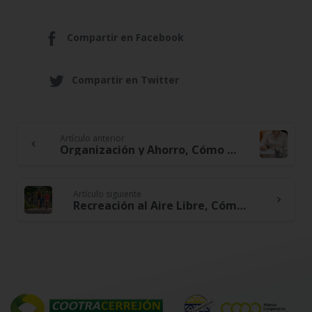
Compartir en Facebook
Compartir en Twitter
Artículo anterior
Continue
Organización y Ahorro, Cómo Despejar Espacios y Simplificar tu Vida Financiera
Reading
Artículo siguiente
Recreación al Aire Libre, Cómo Disfrutar de la Naturaleza sin Gastar en Exceso