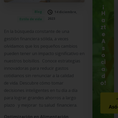
¡
Blog
14 diciembre,
H
2023
Estilo de vida
a
zt
En la búsqueda constante de una
e
gestión financiera sólida, a veces
A
olvidamos que los pequeños cambios
s
pueden tener un impacto significativo en
o
nuestros bolsillos. Conoce estrategias
ci
innovadoras para reducir gastos
a
d
cotidianos sin renunciar a la calidad
o!
de vida. Descubre cómo tomar
decisiones inteligentes en tu día a día
para lograr grandes ahorros a largo
plazo y mejorar tu salud financiera.
Asó
Optimización en Alimentación