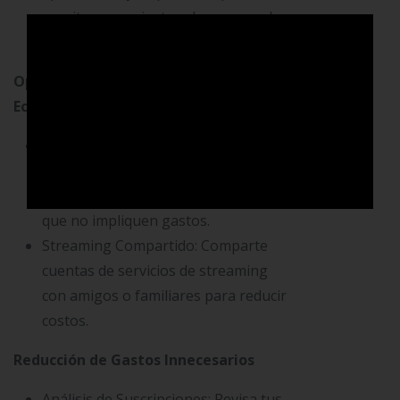
monitorear y ajustar el consumo de
energía en el hogar.
Opciones de Entretenimiento
Económico
Eventos Gratuitos: Investiga
eventos culturales, proyecciones al
aire libre y actividades comunitarias
que no impliquen gastos.
Streaming Compartido: Comparte
cuentas de servicios de streaming
con amigos o familiares para reducir
costos.
Reducción de Gastos Innecesarios
Análisis de Suscripciones: Revisa tus