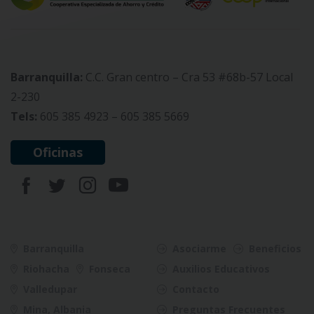
Barranquilla:
C.C. Gran centro – Cra 53 #68b-57 Local
2-230
Tels:
605 385 4923 – 605 385 5669
Oficinas
Barranquilla
Asociarme
Beneficios
Riohacha
Fonseca
Auxilios Educativos
Valledupar
Contacto
Mina, Albania
Preguntas Frecuentes