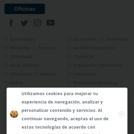
Oficinas
Barranquilla
Asociarme
Beneficios
Riohacha
Fonseca
Auxilios Educativos
Valledupar
Contacto
Mina, Albania
Preguntas Frecuentes
Villanueva
Maicao
Convenios
Uribia
Protección de Datos
Riesgos
Utilizamos cookies para mejorar tu
experiencia de navegación, analizar y
Close
personalizar contenido y servicios. Al
continuar navegando, aceptas el uso de
¿Dudas?
Any te
estas tecnologías de acuerdo con
atenderá