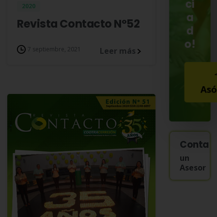
ci
2020
a
Revista Contacto Nº52
d
o!
7 septiembre, 2021
Leer más
Asó
Contac
un
Asesor