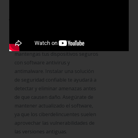
cifrar tu conexión y proteger tu
información.
Protege tus dispositivos con
software de seguridad:
No basta
con tener contraseñas fuertes.
También es fundamental que
mantengas tus dispositivos seguros
con software antivirus y
antimalware. Instalar una solución
de seguridad confiable te ayudará a
detectar y eliminar amenazas antes
de que causen daño. Asegúrate de
mantener actualizado el software,
ya que los ciberdelincuentes suelen
aprovechar las vulnerabilidades de
las versiones antiguas.