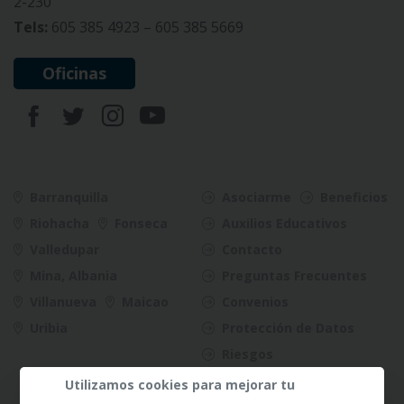
2-230
Tels:
605 385 4923 – 605 385 5669
Oficinas
Barranquilla
Asociarme
Beneficios
Riohacha
Fonseca
Auxilios Educativos
Valledupar
Contacto
Mina, Albania
Preguntas Frecuentes
Villanueva
Maicao
Convenios
Uribia
Protección de Datos
Riesgos
Utilizamos cookies para mejorar tu