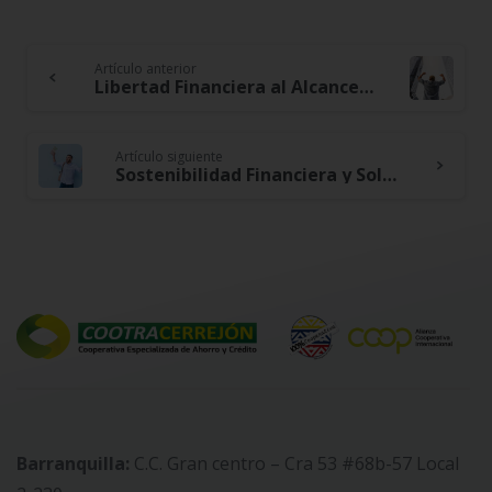
Artículo anterior
Continue
Libertad Financiera al Alcance: Aprende a Tomar Decisiones Financieras Inteligentes
Reading
Artículo siguiente
Sostenibilidad Financiera y Solvencia: El Binomio Ganador para tu Futuro Financiero
Barranquilla:
C.C. Gran centro – Cra 53 #68b-57 Local