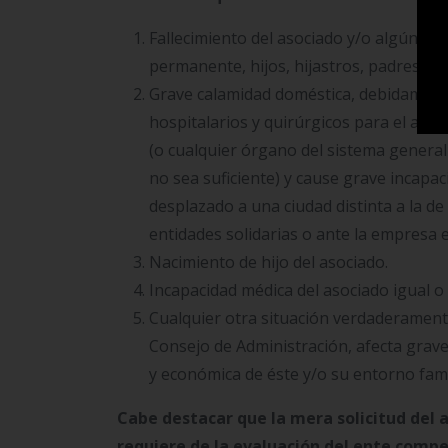
Fallecimiento del asociado y/o algún mi
permanente, hijos, hijastros, padres, p
Grave calamidad doméstica, debidamente
hospitalarios y quirúrgicos para el asoc
(o cualquier órgano del sistema general 
no sea suficiente) y cause grave incapa
desplazado a una ciudad distinta a la d
entidades solidarias o ante la empresa 
Nacimiento de hijo del asociado.
Incapacidad médica del asociado igual o 
Cualquier otra situación verdaderamente 
Consejo de Administración, afecta grav
y económica de éste y/o su entorno fami
Cabe destacar que la mera solicitud del a
requiere de la evaluación del ente compe