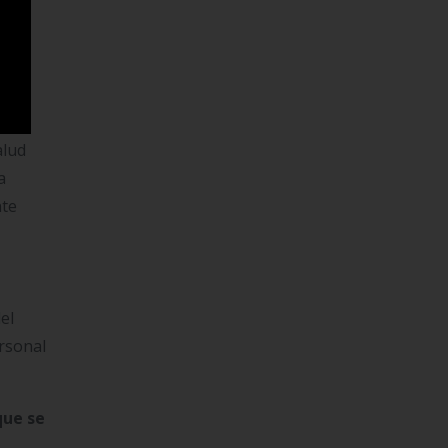
s,
a EPS
alud
a
nte
el
rsonal
que se