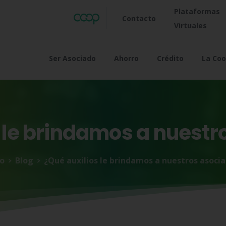
Plataformas
Contacto
Virtuales
Ser Asociado
Ahorro
Crédito
La Coo
le
brindamos
a
nuestr
io
Blog
¿Qué auxilios le brindamos a nuestros asoci