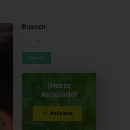
Buscar
Buscar para:
¡Hazte
Asociado!
Asóciate