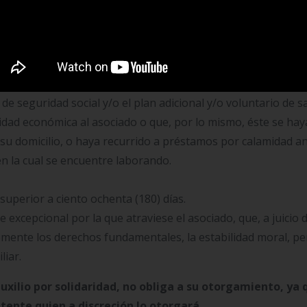
embro del núcleo familiar (esto es, cónyuge o compañera(o)
adrastros y madrastras)
 comprobada, relacionada con atención de servicios médico
iado y/o su núcleo familiar, cuyo cubrimiento por parte de l
de seguridad social y/o el plan adicional y/o voluntario de s
cidad económica al asociado o que, por lo mismo, éste se hay
e su domicilio, o haya recurrido a préstamos por calamidad a
en la cual se encuentre laborando.
superior a ciento ochenta (180) días.
excepcional por la que atraviese el asociado, que, a juicio d
emente los derechos fundamentales, la estabilidad moral, pe
liar.
uxilio por solidaridad, no obliga a su otorgamiento, ya 
tente quien a discreción lo otorgará
.