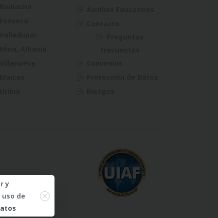
Riohacha
Auxilios Educativos
Fonseca
Contacto
Valledupar
Preguntas
Mina, Albania
Frecuentes
Villanueva
Convenios
Maicao
Protección de Datos
Uribia
Riesgos
r y
Close
l uso de
datos