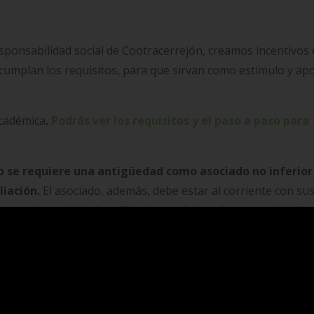
sponsabilidad social de Cootracerrejón, creamos incentivos
cumplan los requisitos, para que sirvan como estímulo y ap
académica
.
Podrás ver los requisitos y el paso a paso para
vo se requiere una antigüedad como asociado no inferior
liación.
El asociado, además, debe estar al corriente con su
ara poder recibir el auxilio, dentro de los plazos establecidos
el Fondo de Solidaridad
ativa de ahorro y crédito Cootracerrejón se conceden auxili
ón: