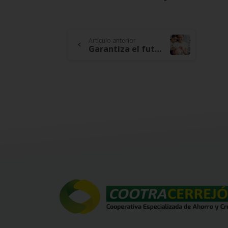
Continue
Artículo anterior
Garantiza el futuro de tus hijos con el ahorro COOPKIDS
Reading