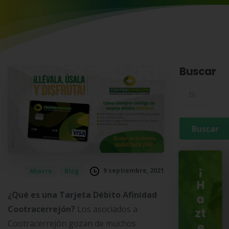
Buscar
Buscar para:
¡
9 septiembre, 2021
Ahorro
Blog
H
¿Qué es una Tarjeta Débito Afinidad
a
Cootracerrejón?
Los asociados a
zt
Cootracerrejón gozan de muchos
e