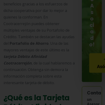
beneficios gracias a los esfuerzos de
A
dicha cooperativa por dar lo mejor a
s
quienes la conforman. En
o
Cootracerrejón puedes obtener
ci
múltiples ventajas de su Portafolio de
a
Crédito. También se destacan las ayudas
d
o!
del
Portafolio de Ahorro
. Una de las
mayores ventajas de este último es la
tarjeta Débito Afinidad
Cootracerrejón
, de la cual hablaremos a
Asó
continuación. Obtenga sin demora la
información completa sobre esta
interesante tarjeta de débito.
Contac
¿Qué es la Tarjeta
un
Asesor