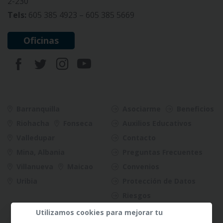
2-230
Tels:
605 385 4923 – 605 385 5669
Oficinas
Barranquilla
Asociarme
Beneficios
Riohacha
Fonseca
Auxilios Educativos
Valledupar
Contacto
Mina, Albania
Preguntas Frecuentes
Villanueva
Maicao
Convenios
Uribia
Protección de Datos
Riesgos
Utilizamos cookies para mejorar tu